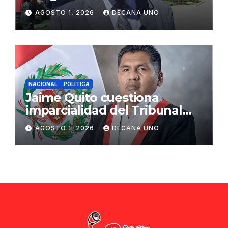
propuestas sobre seguridad
AGOSTO 1, 2026
DECANA UNO
ciudadana
NACIONAL
POLÍTICA
Jaime Quito cuestiona
imparcialidad del Tribunal
Constitucional tras liberación
AGOSTO 1, 2026
DECANA UNO
de Ollanta Humala