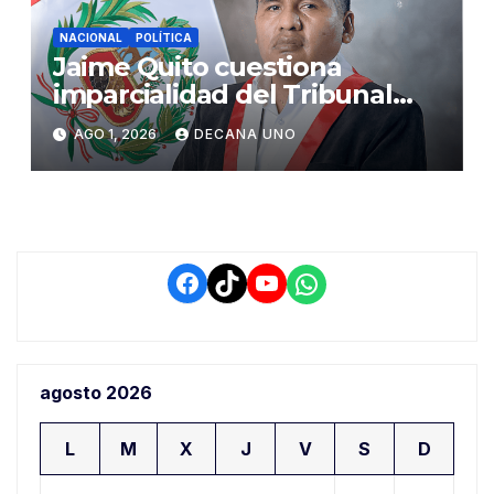
NACIONAL
POLÍTICA
Jaime Quito cuestiona
imparcialidad del Tribunal
Constitucional tras liberación
AGO 1, 2026
DECANA UNO
de Ollanta Humala
Facebook
TikTok
YouTube
WhatsApp
agosto 2026
L
M
X
J
V
S
D