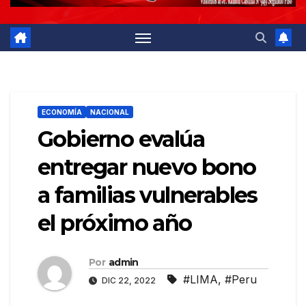
ECONOMÍA
NACIONAL
Gobierno evalúa
entregar nuevo bono
a familias vulnerables
el próximo año
Por
admin
#LIMA
,
#Peru
DIC 22, 2022