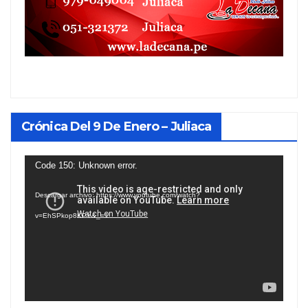
Crónica Del 9 De Enero – Juliaca
Reproductor
Code 150: Unknown error.
de
Descargar archivo: https://www.youtube.com/watch?
vídeo
v=EhSPkop8KPY&_=1