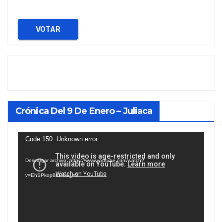
VOTAR
Crónica Del 9 De Enero – Juliaca
Reproductor
Code 150: Unknown error.
de
Descargar archivo: https://www.youtube.com/watch?
vídeo
v=EhSPkop8KPY&_=2