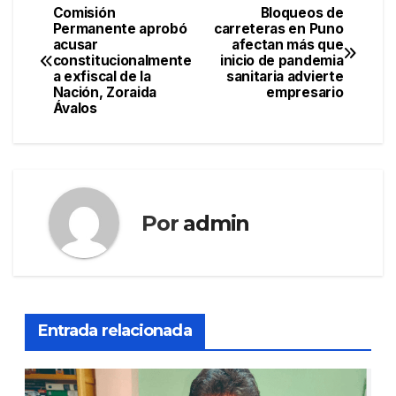
Comisión
Bloqueos de
Navegación
Permanente aprobó
carreteras en Puno
acusar
afectan más que
de
constitucionalmente
inicio de pandemia
a exfiscal de la
sanitaria advierte
entradas
Nación, Zoraida
empresario
Ávalos
Por
admin
Entrada relacionada