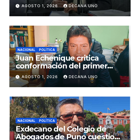
de Agua y Alcantarillado para
AGOSTO 1, 2026
DECANA UNO
Juliaca
NACIONAL
POLÍTICA
Juan Echenique critica
conformación del primer
gabinete ministerial de Keiko
AGOSTO 1, 2026
DECANA UNO
Fujimori
NACIONAL
POLÍTICA
Exdecano del Colegio de
Abogados de Puno cuestiona