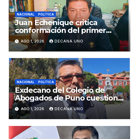
NACIONAL
POLÍTICA
Juan Echenique critica
conformación del primer
gabinete ministerial de Keiko
AGO 1, 2026
DECANA UNO
Fujimori
NACIONAL
POLÍTICA
Exdecano del Colegio de
Abogados de Puno cuestiona
propuestas sobre seguridad
AGO 1, 2026
DECANA UNO
ciudadana