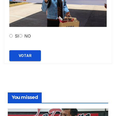
SI
NO
VOTAR
You missed