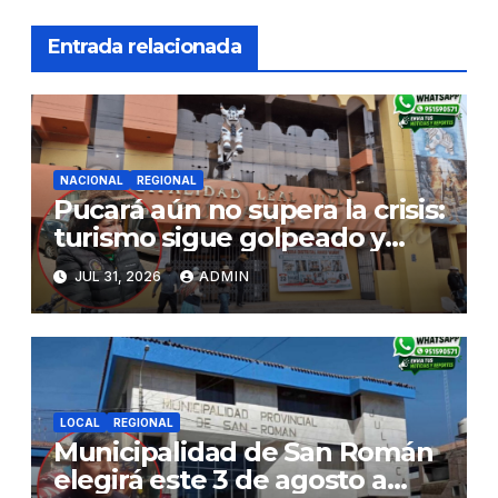
Entrada relacionada
NACIONAL
REGIONAL
Pucará aún no supera la crisis:
turismo sigue golpeado y
alcaldesa exige al nuevo
JUL 31, 2026
ADMIN
Gobierno fondos para obras
paralizadas
LOCAL
REGIONAL
Municipalidad de San Román
elegirá este 3 de agosto a