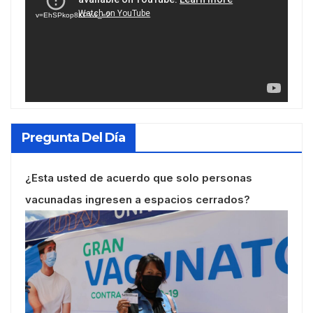
vídeo
v=EhSPkop8KPY&_=2
Pregunta Del Día
¿Esta usted de acuerdo que solo personas
vacunadas ingresen a espacios cerrados?