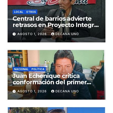
LOCAL
OTROS
Central de barrios advierte
retrasos en Proyecto Integral
de Agua y Alcantarillado para
AGOSTO 1, 2026
DECANA UNO
Juliaca
NACIONAL
POLÍTICA
Juan Echenique critica
conformación del primer
gabinete ministerial de Keiko
AGOSTO 1, 2026
DECANA UNO
Fujimori