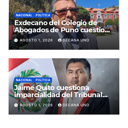
NACIONAL
POLÍTICA
Exdecano del Colegio de
Abogados de Puno cuestiona
propuestas sobre seguridad
AGOSTO 1, 2026
DECANA UNO
ciudadana
NACIONAL
POLÍTICA
Jaime Quito cuestiona
imparcialidad del Tribunal
Constitucional tras liberación
AGOSTO 1, 2026
DECANA UNO
de Ollanta Humala