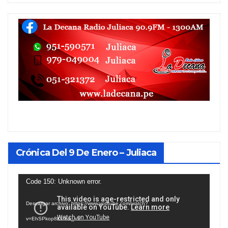
Crónica Del 9 De Enero – Juliaca
Reproductor
Code 150: Unknown error.
de
Descargar archivo: https://www.youtube.com/watch?
vídeo
v=EhSPkop8KPY&_=1