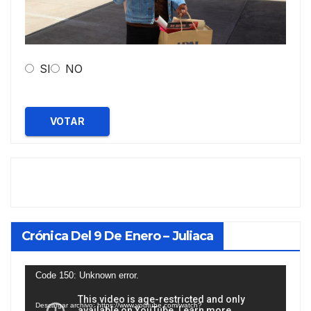
SI
NO
VOTAR
Crónica Del 9 De Enero – Juliaca
Reproductor
Code 150: Unknown error.
de
Descargar archivo: https://www.youtube.com/watch?