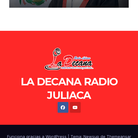
de Ollanta Humala
LA DECANA RADIO
JULIACA
Funciona gracias a WordPress
|
Tema: Newsup de
Themeansar