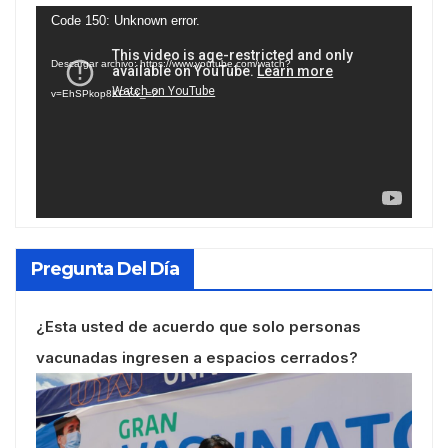
Reproductor
Code 150: Unknown error.
de
Descargar archivo: https://www.youtube.com/watch?
vídeo
v=EhSPkop8KPY&_=2
Pregunta Del Día
¿Esta usted de acuerdo que solo personas
vacunadas ingresen a espacios cerrados?