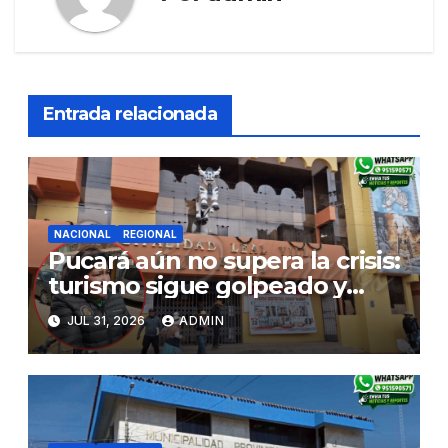
Entrada relacionada
NACIONAL
REGIONAL
Pucará aún no supera la crisis:
turismo sigue golpeado y
alcaldesa exige al nuevo
JUL 31, 2026
ADMIN
Gobierno fondos para obras
paralizadas