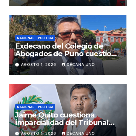
NACIONAL
POLÍTICA
Exdecano del Colegio de
Abogados de Puno cuestiona
propuestas sobre seguridad
AGOSTO 1, 2026
DECANA UNO
ciudadana
NACIONAL
POLÍTICA
Jaime Quito cuestiona
imparcialidad del Tribunal
Constitucional tras liberación
AGOSTO 1, 2026
DECANA UNO