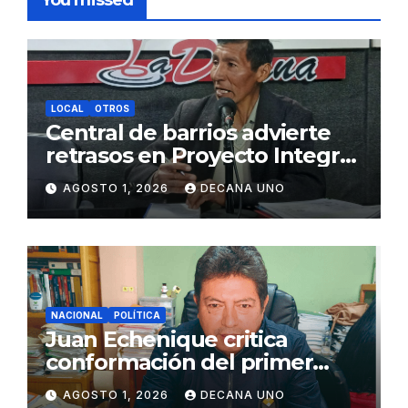
LOCAL
OTROS
Central de barrios advierte
retrasos en Proyecto Integral
de Agua y Alcantarillado para
AGOSTO 1, 2026
DECANA UNO
Juliaca
NACIONAL
POLÍTICA
Juan Echenique critica
conformación del primer
gabinete ministerial de Keiko
AGOSTO 1, 2026
DECANA UNO
Fujimori