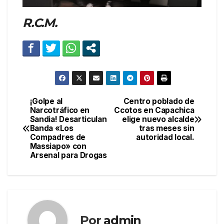
R.C.M.
¡Golpe al
Centro poblado de
Navegación
Narcotráfico en
Ccotos en Capachica
Sandia! Desarticulan
elige nuevo alcalde
de
Banda «Los
tras meses sin
Compadres de
autoridad local.
entradas
Massiapo» con
Arsenal para Drogas
Por
admin