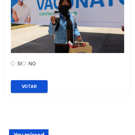
SI
NO
VOTAR
You missed