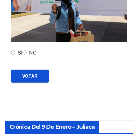
SI
NO
VOTAR
Crónica Del 9 De Enero – Juliaca