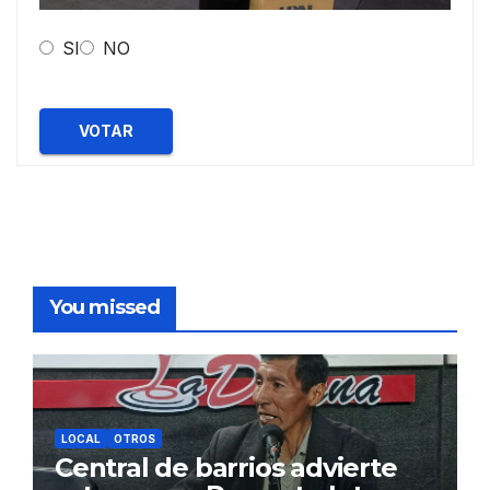
SI
NO
VOTAR
You missed
LOCAL
OTROS
Central de barrios advierte