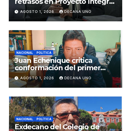
retrasos en Proyecto Integral
de Agua y Alcantarillado para
AGOSTO 1, 2026
DECANA UNO
Juliaca
NACIONAL
POLÍTICA
Juan Echenique critica
conformación del primer
gabinete ministerial de Keiko
AGOSTO 1, 2026
DECANA UNO
Fujimori
NACIONAL
POLÍTICA
Exdecano del Colegio de