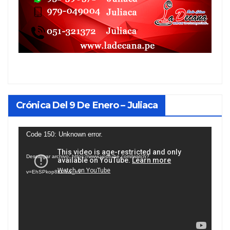
Crónica Del 9 De Enero – Juliaca
Reproductor
Code 150: Unknown error.
de
Descargar archivo: https://www.youtube.com/watch?
vídeo
v=EhSPkop8KPY&_=1