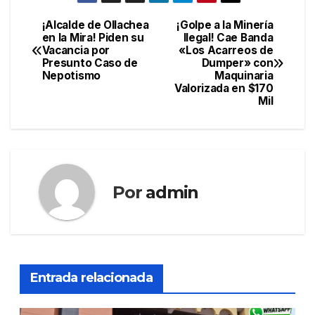
¡Alcalde de Ollachea
¡Golpe a la Minería
Navegación
en la Mira! Piden su
Ilegal! Cae Banda
Vacancia por
«Los Acarreos de
de
Presunto Caso de
Dumper» con
Nepotismo
Maquinaria
entradas
Valorizada en $170
Mil
Por
admin
Entrada relacionada