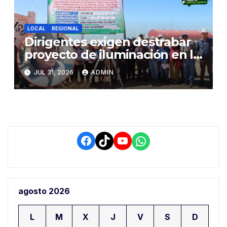
LOCAL
REGIONAL
Dirigentes exigen destrabar
proyecto de iluminación en la
salida a Puno y alertan por
JUL 31, 2026
ADMIN
demora que pone en riesgo a
conductores
Facebook
TikTok
YouTube
WhatsApp
agosto 2026
L
M
X
J
V
S
D