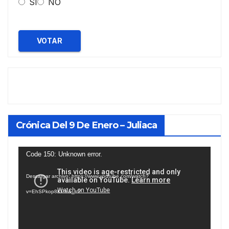
SI
NO
VOTAR
Crónica Del 9 De Enero – Juliaca
Reproductor
Code 150: Unknown error.
de
Descargar archivo: https://www.youtube.com/watch?
vídeo
v=EhSPkop8KPY&_=2