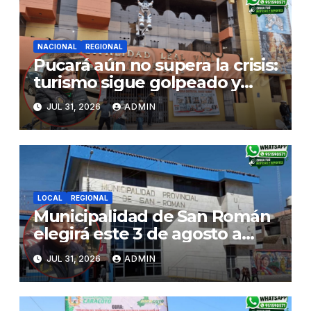
NACIONAL
REGIONAL
Pucará aún no supera la crisis:
turismo sigue golpeado y
alcaldesa exige al nuevo
JUL 31, 2026
ADMIN
Gobierno fondos para obras
paralizadas
LOCAL
REGIONAL
Municipalidad de San Román
elegirá este 3 de agosto a
representantes del Comité
JUL 31, 2026
ADMIN
de Seguridad y Salud en el
Trabajo