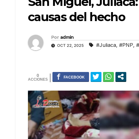
San Miguel, Juliaca: 
causas del hecho
Por
admin
#Juliaca
,
#PNP
,
OCT 22, 2025
0