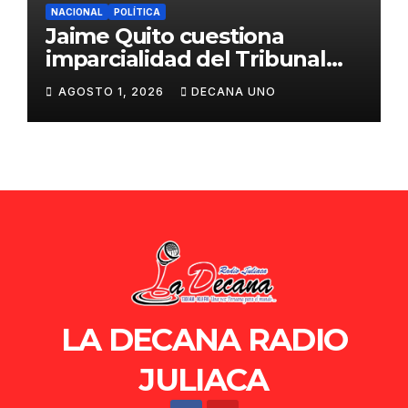
NACIONAL
POLÍTICA
Jaime Quito cuestiona
imparcialidad del Tribunal
Constitucional tras liberación
AGOSTO 1, 2026
DECANA UNO
de Ollanta Humala
LA DECANA RADIO
JULIACA