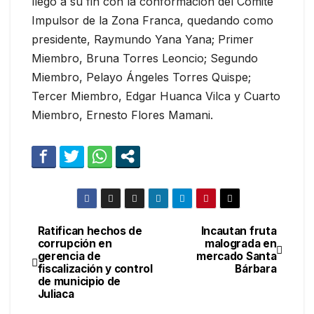
llegó a su fin con la conformación del Comité
Impulsor de la Zona Franca, quedando como
presidente, Raymundo Yana Yana; Primer
Miembro, Bruna Torres Leoncio; Segundo
Miembro, Pelayo Ángeles Torres Quispe;
Tercer Miembro, Edgar Huanca Vilca y Cuarto
Miembro, Ernesto Flores Mamani.
Ratifican hechos de
Incautan fruta
Navegación
corrupción en
malograda en
gerencia de
mercado Santa
de
fiscalización y control
Bárbara
de municipio de
entradas
Juliaca