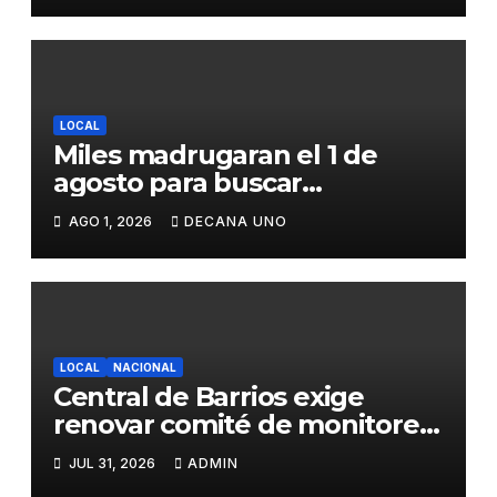
LOCAL
Miles madrugaran el 1 de
agosto para buscar
piedrecillas en los ríos y
AGO 1, 2026
DECANA UNO
realizar la challa por la
riqueza y la prosperidad
LOCAL
NACIONAL
Central de Barrios exige
renovar comité de monitoreo
del PIAA por presuntos
JUL 31, 2026
ADMIN
conflictos de interés y