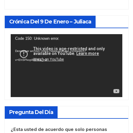
Crónica Del 9 De Enero – Juliaca
Reproductor
Code 150: Unknown error.
de
Descargar archivo: https://www.youtube.com/watch?
vídeo
v=EhSPkop8KPY&_=2
Pregunta Del Día
¿Esta usted de acuerdo que solo personas