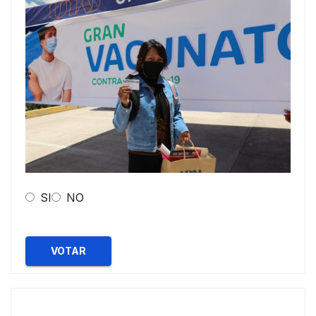
SI
NO
VOTAR