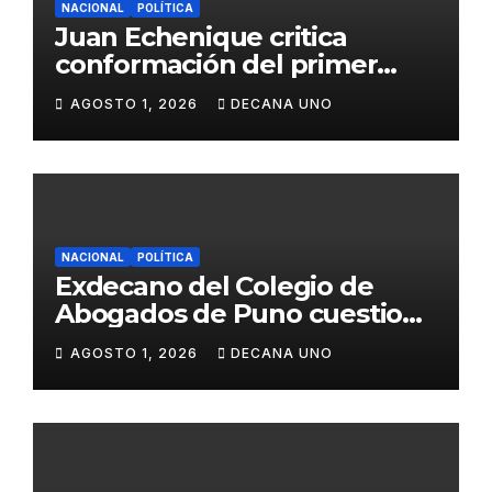
NACIONAL
POLÍTICA
Juan Echenique critica
conformación del primer
gabinete ministerial de Keiko
AGOSTO 1, 2026
DECANA UNO
Fujimori
NACIONAL
POLÍTICA
Exdecano del Colegio de
Abogados de Puno cuestiona
propuestas sobre seguridad
AGOSTO 1, 2026
DECANA UNO
ciudadana