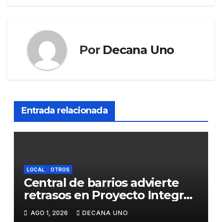
Por
Decana Uno
Entrada relacionada
LOCAL
OTROS
Central de barrios advierte
retrasos en Proyecto Integral
de Agua y Alcantarillado para
AGO 1, 2026
DECANA UNO
Juliaca