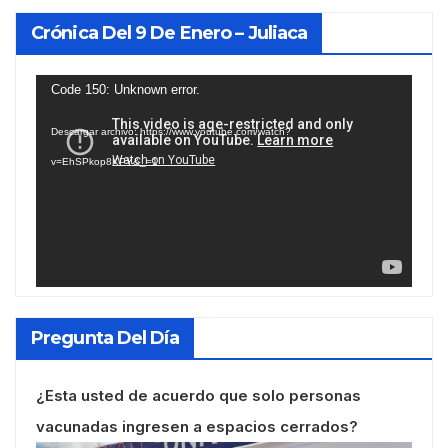
Crónica Del 9 De Enero – Juliaca
Reproductor
Code 150: Unknown error.
de
Descargar archivo: https://www.youtube.com/watch?
vídeo
v=EhSPkop8KPY&_=1
Pregunta Del Día
¿Esta usted de acuerdo que solo personas
vacunadas ingresen a espacios cerrados?