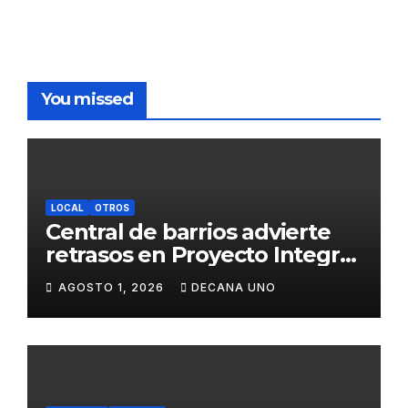
You missed
LOCAL
OTROS
Central de barrios advierte
retrasos en Proyecto Integral
de Agua y Alcantarillado para
AGOSTO 1, 2026
DECANA UNO
Juliaca