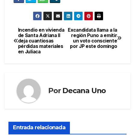
Incendio en vivienda
Excandidata llama a la
Navegación
de Santa Adriana II
región Puno a emitir
deja cuantiosas
un voto consciente
de
pérdidas materiales
por JP este domingo
en Juliaca
entradas
Por
Decana Uno
Entrada relacionada