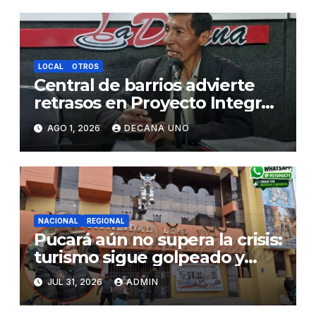
LOCAL
OTROS
Central de barrios advierte
retrasos en Proyecto Integral
de Agua y Alcantarillado para
AGO 1, 2026
DECANA UNO
Juliaca
NACIONAL
REGIONAL
Pucará aún no supera la crisis:
turismo sigue golpeado y
alcaldesa exige al nuevo
JUL 31, 2026
ADMIN
Gobierno fondos para obras
paralizadas