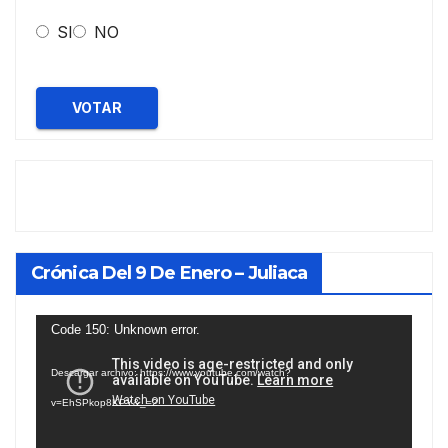
SI
NO
VOTAR
Crónica Del 9 De Enero – Juliaca
Reproductor
Code 150: Unknown error.
de
Descargar archivo: https://www.youtube.com/watch?
vídeo
v=EhSPkop8KPY&_=2