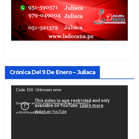
Crónica Del 9 De Enero – Juliaca
Reproductor
Code 150: Unknown error.
de
Descargar archivo: https://www.youtube.com/watch?
vídeo
v=EhSPkop8KPY&_=1