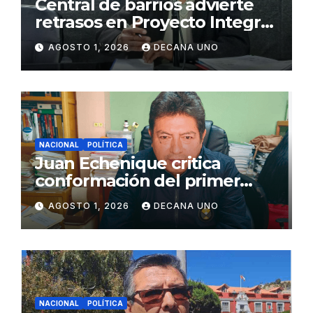
Central de barrios advierte
retrasos en Proyecto Integral
de Agua y Alcantarillado para
AGOSTO 1, 2026
DECANA UNO
Juliaca
NACIONAL
POLÍTICA
Juan Echenique critica
conformación del primer
gabinete ministerial de Keiko
AGOSTO 1, 2026
DECANA UNO
Fujimori
NACIONAL
POLÍTICA