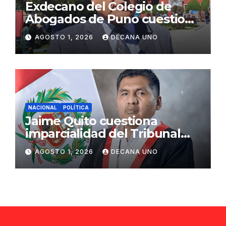
Exdecano del Colegio de
Abogados de Puno cuestiona
propuestas sobre seguridad
AGOSTO 1, 2026
DECANA UNO
ciudadana
NACIONAL
POLÍTICA
Jaime Quito cuestiona
imparcialidad del Tribunal
Constitucional tras liberación
AGOSTO 1, 2026
DECANA UNO
de Ollanta Humala