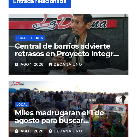
Entrada relacionada
LOCAL
OTROS
Central de barrios advierte
retrasos en Proyecto Integral
de Agua y Alcantarillado para
AGO 1, 2026
DECANA UNO
Juliaca
LOCAL
Miles madrugaran el 1 de
agosto para buscar
piedrecillas en los ríos y
AGO 1, 2026
DECANA UNO
realizar la challa por la