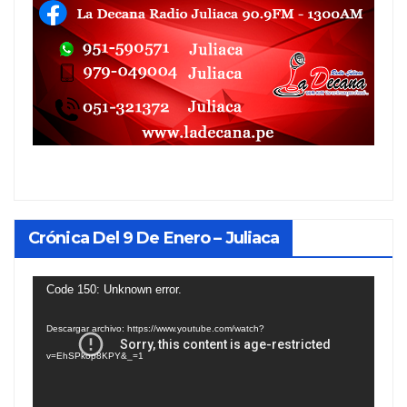
Crónica Del 9 De Enero – Juliaca
Reproductor
Code 150: Unknown error.
de
Descargar archivo: https://www.youtube.com/watch?
vídeo
v=EhSPkop8KPY&_=1