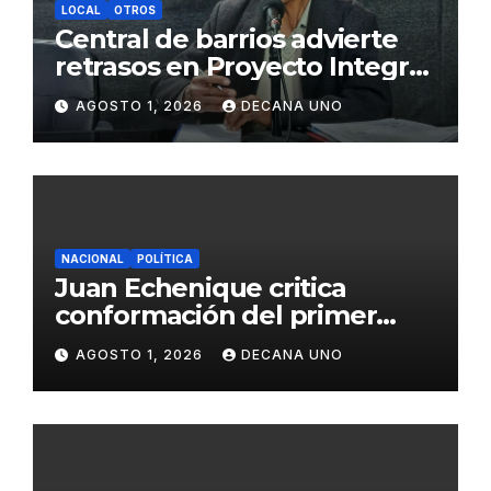
LOCAL
OTROS
Central de barrios advierte
retrasos en Proyecto Integral
de Agua y Alcantarillado para
AGOSTO 1, 2026
DECANA UNO
Juliaca
NACIONAL
POLÍTICA
Juan Echenique critica
conformación del primer
gabinete ministerial de Keiko
AGOSTO 1, 2026
DECANA UNO
Fujimori