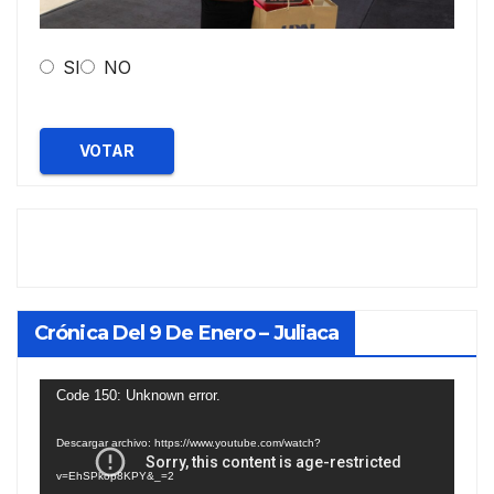
SI
NO
VOTAR
Crónica Del 9 De Enero – Juliaca
Reproductor
Code 150: Unknown error.
de
Descargar archivo: https://www.youtube.com/watch?
vídeo
v=EhSPkop8KPY&_=2