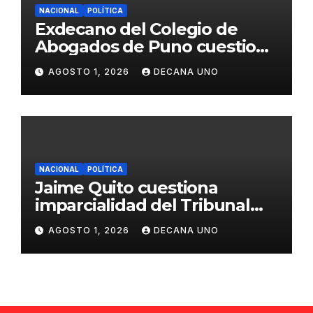
NACIONAL
POLÍTICA
Exdecano del Colegio de
Abogados de Puno cuestiona
propuestas sobre seguridad
AGOSTO 1, 2026
DECANA UNO
ciudadana
NACIONAL
POLÍTICA
Jaime Quito cuestiona
imparcialidad del Tribunal
Constitucional tras liberación
AGOSTO 1, 2026
DECANA UNO
de Ollanta Humala