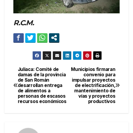
R.C.M.
Juliaca: Comité de
Municipios firmaran
Navegación
damas de la provincia
convenio para
de San Román
impulsar proyectos
de
desarrollan entrega
de electrificación,
de alimentos a
mantenimiento de
entradas
personas de escasos
vías y proyectos
recursos económicos
productivos