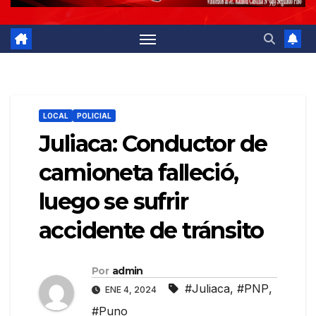
LOCAL
POLICIAL
Juliaca: Conductor de
camioneta falleció,
luego se sufrir
accidente de tránsito
Por
admin
#Juliaca
,
#PNP
,
ENE 4, 2024
#Puno