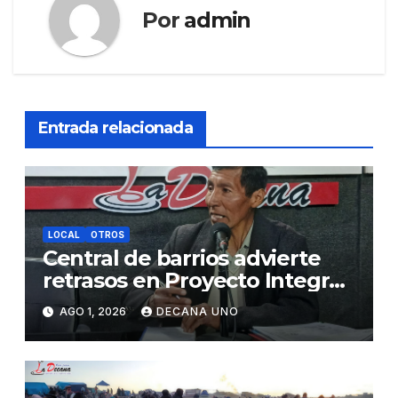
Por
admin
Entrada relacionada
LOCAL
OTROS
Central de barrios advierte
retrasos en Proyecto Integral
de Agua y Alcantarillado para
AGO 1, 2026
DECANA UNO
Juliaca