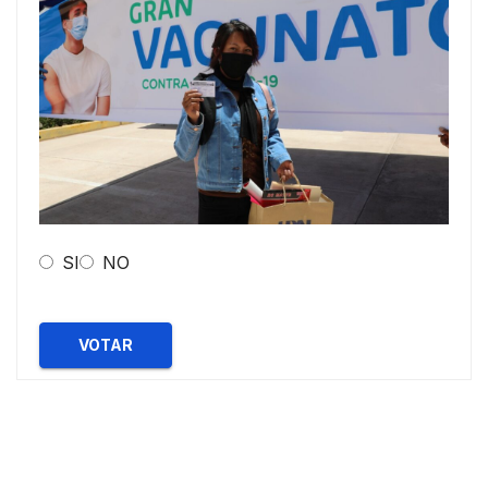
SI
NO
VOTAR