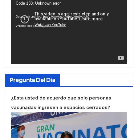
Reproductor
Code 150: Unknown error.
de
Descargar archivo: https://www.youtube.com/watch?
vídeo
v=EhSPkop8KPY&_=1
Pregunta Del Día
¿Esta usted de acuerdo que solo personas
vacunadas ingresen a espacios cerrados?