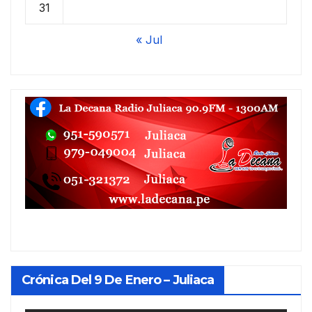
31
« Jul
Crónica Del 9 De Enero – Juliaca