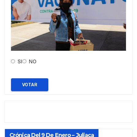
SI
NO
VOTAR
Crónica Del 9 De Enero – Juliaca