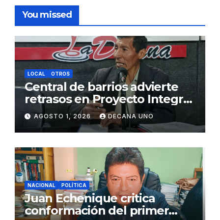
You missed
LOCAL
OTROS
Central de barrios advierte
retrasos en Proyecto Integral
de Agua y Alcantarillado para
AGOSTO 1, 2026
DECANA UNO
Juliaca
NACIONAL
POLÍTICA
Juan Echenique critica
conformación del primer