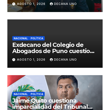
gabinete ministerial de Keiko
AGOSTO 1, 2026
DECANA UNO
Fujimori
NACIONAL
POLÍTICA
Exdecano del Colegio de
Abogados de Puno cuestiona
propuestas sobre seguridad
AGOSTO 1, 2026
DECANA UNO
ciudadana
NACIONAL
POLÍTICA
Jaime Quito cuestiona
imparcialidad del Tribunal