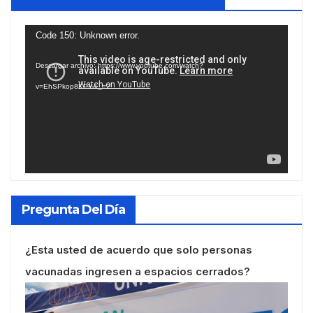
Reproductor
Code 150: Unknown error.
de
Descargar archivo: https://www.youtube.com/watch?
vídeo
v=EhSPkop8KPY&_=2
Pregunta Del Día
¿Esta usted de acuerdo que solo personas
vacunadas ingresen a espacios cerrados?