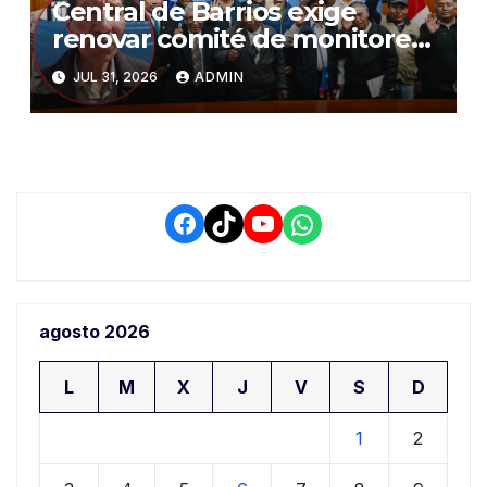
Central de Barrios exige
renovar comité de monitoreo
del PIAA por presuntos
JUL 31, 2026
ADMIN
conflictos de interés y
retrasos
Facebook
TikTok
YouTube
WhatsApp
agosto 2026
L
M
X
J
V
S
D
1
2