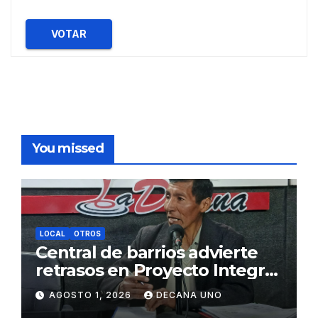
VOTAR
You missed
LOCAL
OTROS
Central de barrios advierte
retrasos en Proyecto Integral
de Agua y Alcantarillado para
AGOSTO 1, 2026
DECANA UNO
Juliaca