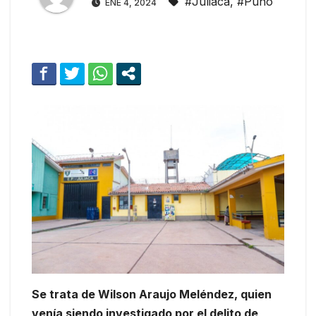
#Juliaca
,
#Puno
ENE 4, 2024
Se trata de Wilson Araujo Meléndez, quien
venía siendo investigado por el delito de