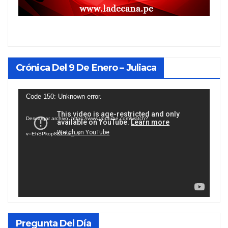
Crónica Del 9 De Enero – Juliaca
Reproductor
Code 150: Unknown error.
de
Descargar archivo: https://www.youtube.com/watch?
vídeo
v=EhSPkop8KPY&_=1
Pregunta Del Día