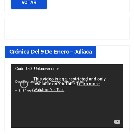
VOTAR
Crónica Del 9 De Enero – Juliaca
Reproductor
Code 150: Unknown error.
de
Descargar archivo: https://www.youtube.com/watch?
vídeo
v=EhSPkop8KPY&_=2