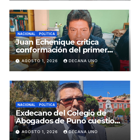
NACIONAL
POLÍTICA
Juan Echenique critica
conformación del primer
gabinete ministerial de Keiko
AGOSTO 1, 2026
DECANA UNO
Fujimori
NACIONAL
POLÍTICA
Exdecano del Colegio de
Abogados de Puno cuestiona
propuestas sobre seguridad
AGOSTO 1, 2026
DECANA UNO
ciudadana