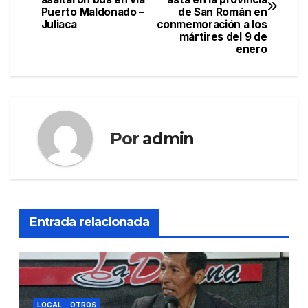
Puerto Maldonado –
de San Román en
entradas
Juliaca
conmemoración a los
mártires del 9 de
enero
Por
admin
Entrada relacionada
LOCAL
OTROS