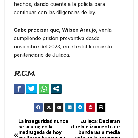
hechos, dando cuenta a la policía para
continuar con las diligencias de ley.
Cabe precisar que, Wilson Araujo,
venía
cumpliendo prisión preventiva desde
noviembre del 2023, en el establecimiento
penitenciario de Juliaca.
R.C.M.
La inseguridad nunca
Juliaca: Declaran
Navegación
se acaba; en la
duelo e izamiento de
madrugada de hoy
banderas a media
de
asaltaron bus en vía
asta en la provincia