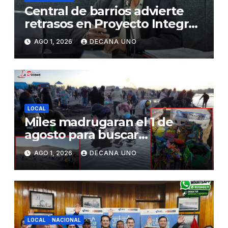
Central de barrios advierte
retrasos en Proyecto Integral
de Agua y Alcantarillado para
AGO 1, 2026
DECANA UNO
Juliaca
LOCAL
Miles madrugaran el 1 de
agosto para buscar
piedrecillas en los ríos y
AGO 1, 2026
DECANA UNO
realizar la challa por la
riqueza y la prosperidad
LOCAL
NACIONAL