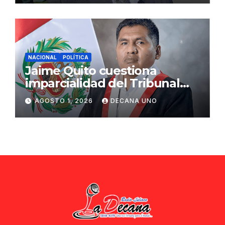
NACIONAL
POLÍTICA
Jaime Quito cuestiona
imparcialidad del Tribunal
Constitucional tras liberación
AGOSTO 1, 2026
DECANA UNO
de Ollanta Humala