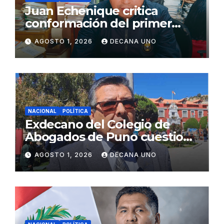
Juan Echenique critica
conformación del primer
gabinete ministerial de Keiko
AGOSTO 1, 2026
DECANA UNO
Fujimori
NACIONAL
POLÍTICA
Exdecano del Colegio de
Abogados de Puno cuestiona
propuestas sobre seguridad
AGOSTO 1, 2026
DECANA UNO
ciudadana