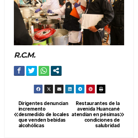
R.C.M.
Dirigentes denuncian
Restaurantes de la
Navegación
incremento
avenida Huancané
desmedido de locales
atendían en pésimas
de
que venden bebidas
condiciones de
alcohólicas
salubridad
entradas