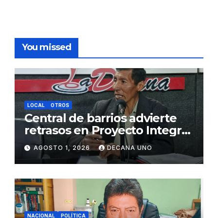
You missed
LOCAL
OTROS
Central de barrios advierte
retrasos en Proyecto Integral
de Agua y Alcantarillado para
AGOSTO 1, 2026
DECANA UNO
Juliaca
NACIONAL
POLÍTICA