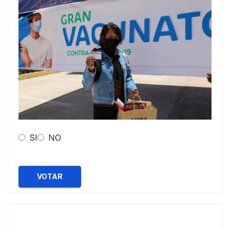
SI
NO
VOTAR