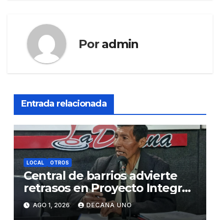
Por
admin
Entrada relacionada
LOCAL
OTROS
Central de barrios advierte
retrasos en Proyecto Integral
de Agua y Alcantarillado para
AGO 1, 2026
DECANA UNO
Juliaca