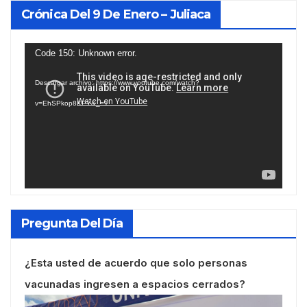
Crónica Del 9 De Enero – Juliaca
Reproductor
Code 150: Unknown error.
de
Descargar archivo: https://www.youtube.com/watch?
vídeo
v=EhSPkop8KPY&_=1
Pregunta Del Día
¿Esta usted de acuerdo que solo personas
vacunadas ingresen a espacios cerrados?