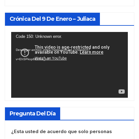
Crónica Del 9 De Enero – Juliaca
Reproductor
Code 150: Unknown error.
de
Descargar archivo: https://www.youtube.com/watch?
vídeo
v=EhSPkop8KPY&_=2
Pregunta Del Día
¿Esta usted de acuerdo que solo personas