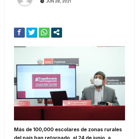
JUN 28, 2021
Más de 100,000 escolares de zonas rurales
del país han retornado, al 24 de junio, a