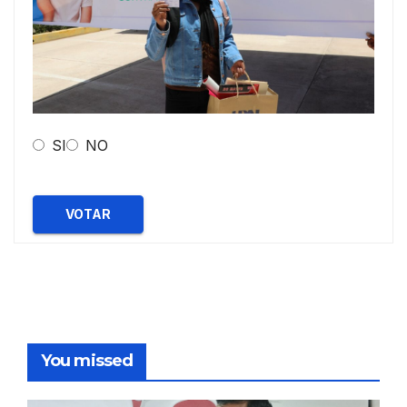
SI
NO
VOTAR
You missed