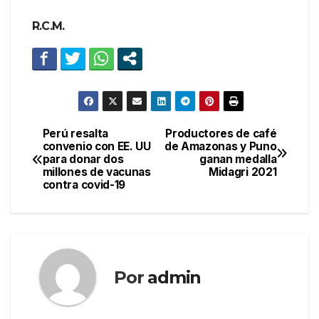
R.C.M.
Perú resalta
Productores de café
Navegación
convenio con EE. UU
de Amazonas y Puno
para donar dos
ganan medalla
de
millones de vacunas
Midagri 2021
contra covid-19
entradas
Por
admin