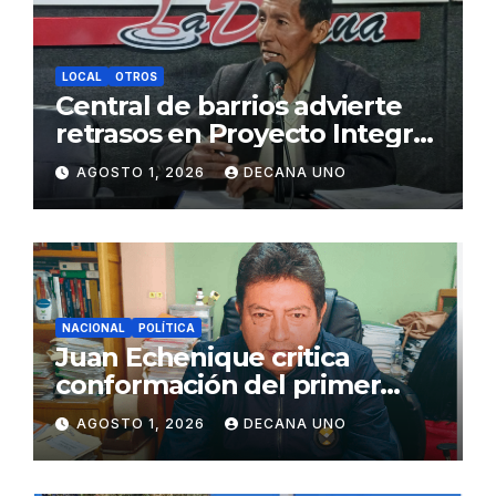
LOCAL
OTROS
Central de barrios advierte
retrasos en Proyecto Integral
de Agua y Alcantarillado para
AGOSTO 1, 2026
DECANA UNO
Juliaca
NACIONAL
POLÍTICA
Juan Echenique critica
conformación del primer
gabinete ministerial de Keiko
AGOSTO 1, 2026
DECANA UNO
Fujimori