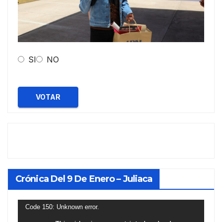
SI
NO
VOTAR
Crónica Del 9 De Enero – Juliaca
Reproductor
Code 150: Unknown error.
de