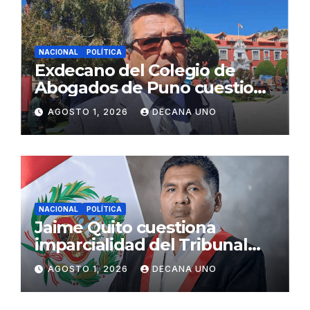
NACIONAL
POLÍTICA
Exdecano del Colegio de
Abogados de Puno cuestiona
propuestas sobre seguridad
AGOSTO 1, 2026
DECANA UNO
ciudadana
NACIONAL
POLÍTICA
Jaime Quito cuestiona
imparcialidad del Tribunal
Constitucional tras liberación
AGOSTO 1, 2026
DECANA UNO
de Ollanta Humala