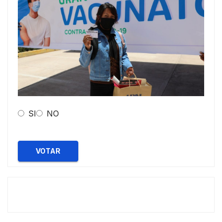
SI
NO
VOTAR