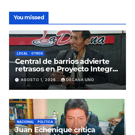
You missed
LOCAL
OTROS
Central de barrios advierte
retrasos en Proyecto Integral
de Agua y Alcantarillado para
AGOSTO 1, 2026
DECANA UNO
Juliaca
NACIONAL
POLÍTICA
Juan Echenique critica