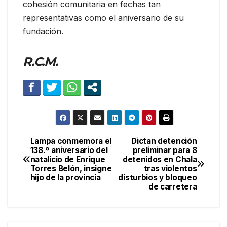
cohesión comunitaria en fechas tan
representativas como el aniversario de su
fundación.
R.C.M.
Lampa conmemora el
Dictan detención
Navegación
138.º aniversario del
preliminar para 8
natalicio de Enrique
detenidos en Chala
de
Torres Belón, insigne
tras violentos
hijo de la provincia
disturbios y bloqueo
entradas
de carretera