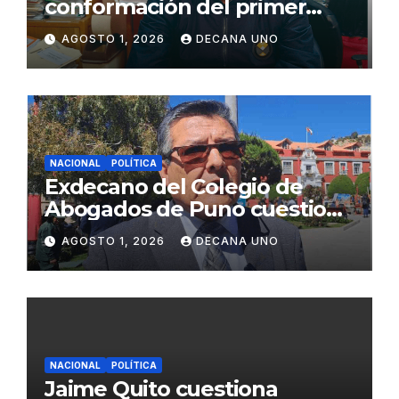
conformación del primer
gabinete ministerial de Keiko
AGOSTO 1, 2026
DECANA UNO
Fujimori
NACIONAL
POLÍTICA
Exdecano del Colegio de
Abogados de Puno cuestiona
propuestas sobre seguridad
AGOSTO 1, 2026
DECANA UNO
ciudadana
NACIONAL
POLÍTICA
Jaime Quito cuestiona