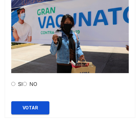
SI
NO
VOTAR