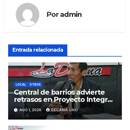
Por
admin
Entrada relacionada
LOCAL
OTROS
Central de barrios advierte
retrasos en Proyecto Integral
de Agua y Alcantarillado para
AGO 1, 2026
DECANA UNO
Juliaca