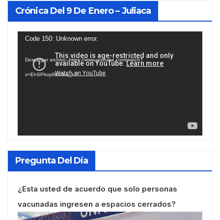
Crónica Del 9 De Enero – Juliaca
Reproductor
Code 150: Unknown error.
de
Descargar archivo: https://www.youtube.com/watch?
vídeo
v=EhSPkop8KPY&_=2
Pregunta Del Día
¿Esta usted de acuerdo que solo personas
vacunadas ingresen a espacios cerrados?