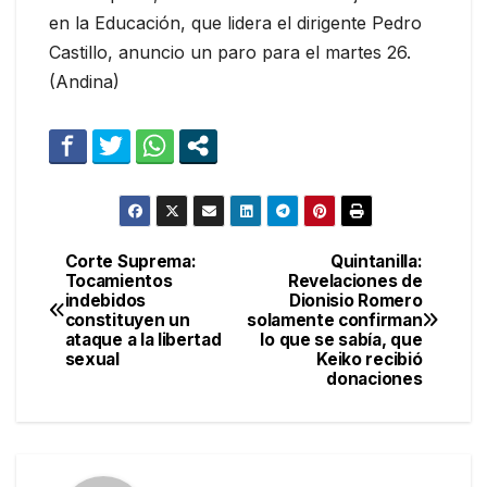
en la Educación, que lidera el dirigente Pedro
Castillo, anuncio un paro para el martes 26.
(Andina)
Corte Suprema:
Quintanilla:
Navegación
Tocamientos
Revelaciones de
indebidos
Dionisio Romero
de
constituyen un
solamente confirman
ataque a la libertad
lo que se sabía, que
entradas
sexual
Keiko recibió
donaciones