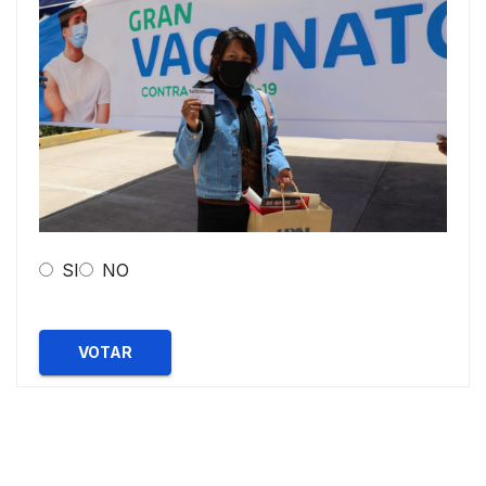
SI
NO
VOTAR