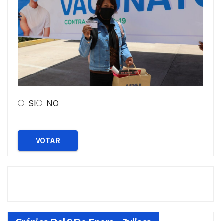
SI
NO
VOTAR