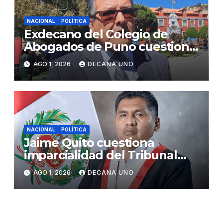
NACIONAL
POLÍTICA
Exdecano del Colegio de
Abogados de Puno cuestiona
propuestas sobre seguridad
AGO 1, 2026
DECANA UNO
ciudadana
NACIONAL
POLÍTICA
Jaime Quito cuestiona
imparcialidad del Tribunal
Constitucional tras liberación
AGO 1, 2026
DECANA UNO
de Ollanta Humala