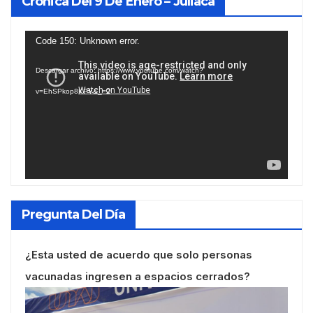
Crónica Del 9 De Enero – Juliaca
Reproductor
Code 150: Unknown error.
de
Descargar archivo: https://www.youtube.com/watch?
vídeo
v=EhSPkop8KPY&_=2
Pregunta Del Día
¿Esta usted de acuerdo que solo personas
vacunadas ingresen a espacios cerrados?