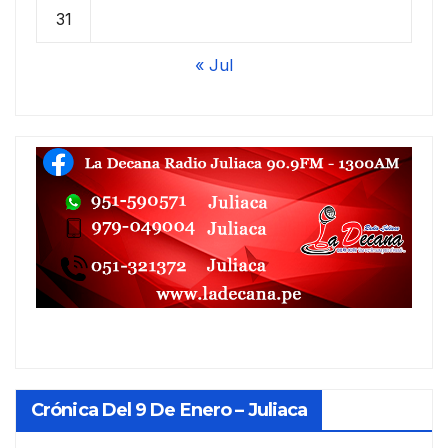
31
« Jul
Crónica Del 9 De Enero – Juliaca