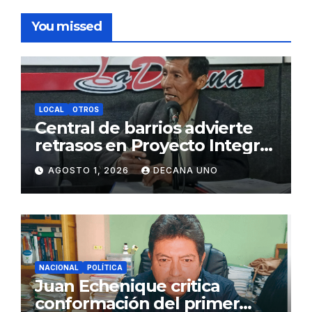
You missed
LOCAL
OTROS
Central de barrios advierte
retrasos en Proyecto Integral
de Agua y Alcantarillado para
AGOSTO 1, 2026
DECANA UNO
Juliaca
NACIONAL
POLÍTICA
Juan Echenique critica
conformación del primer