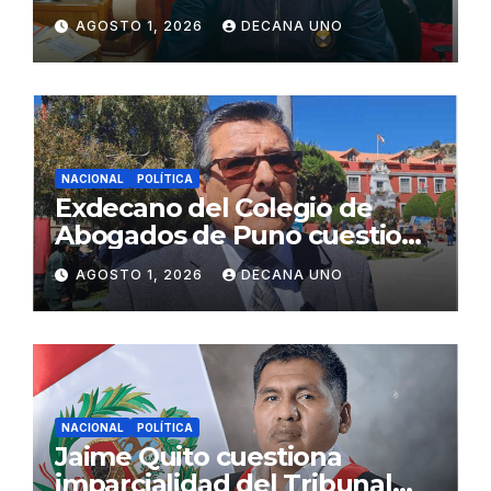
gabinete ministerial de Keiko
AGOSTO 1, 2026
DECANA UNO
Fujimori
NACIONAL
POLÍTICA
Exdecano del Colegio de
Abogados de Puno cuestiona
propuestas sobre seguridad
AGOSTO 1, 2026
DECANA UNO
ciudadana
NACIONAL
POLÍTICA
Jaime Quito cuestiona
imparcialidad del Tribunal