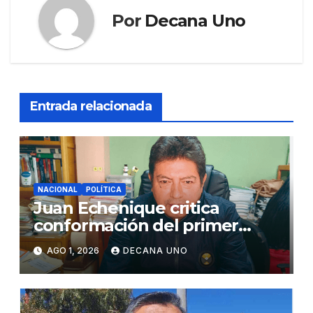
Por
Decana Uno
Entrada relacionada
NACIONAL
POLÍTICA
Juan Echenique critica
conformación del primer
gabinete ministerial de Keiko
AGO 1, 2026
DECANA UNO
Fujimori