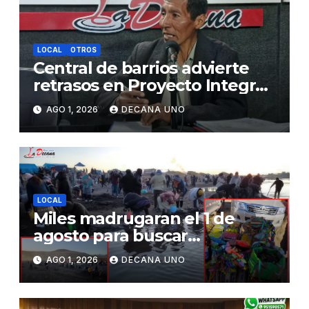
LOCAL
OTROS
Central de barrios advierte
retrasos en Proyecto Integral
de Agua y Alcantarillado para
AGO 1, 2026
DECANA UNO
Juliaca
LOCAL
Miles madrugaran el 1 de
agosto para buscar
piedrecillas en los ríos y
AGO 1, 2026
DECANA UNO
realizar la challa por la
riqueza y la prosperidad