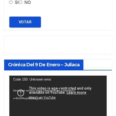
SI
NO
VOTAR
Crónica Del 9 De Enero – Juliaca
Reproductor
Code 150: Unknown error.
de
Descargar archivo: https://www.youtube.com/watch?
vídeo
v=EhSPkop8KPY&_=2