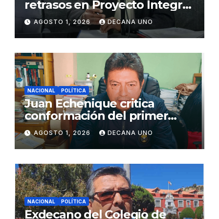
retrasos en Proyecto Integral
de Agua y Alcantarillado para
AGOSTO 1, 2026
DECANA UNO
Juliaca
NACIONAL
POLÍTICA
Juan Echenique critica
conformación del primer
gabinete ministerial de Keiko
AGOSTO 1, 2026
DECANA UNO
Fujimori
NACIONAL
POLÍTICA
Exdecano del Colegio de