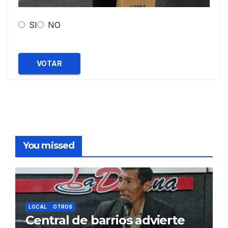
SI
NO
VOTAR
You missed
LOCAL
OTROS
Central de barrios advierte