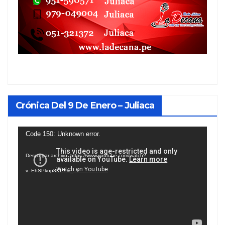
Crónica Del 9 De Enero – Juliaca
Reproductor
Code 150: Unknown error.
de
Descargar archivo: https://www.youtube.com/watch?
vídeo
v=EhSPkop8KPY&_=1