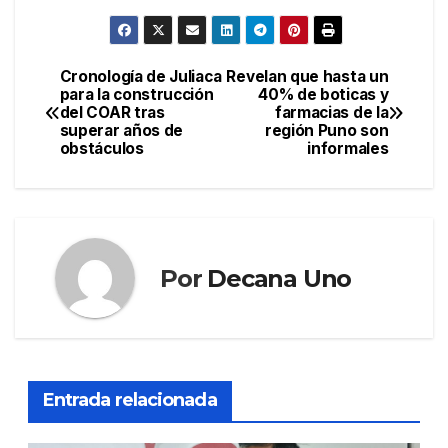
Cronología de Juliaca
Revelan que hasta un
Navegación
para la construcción
40% de boticas y
del COAR tras
farmacias de la
de
superar años de
región Puno son
obstáculos
informales
entradas
Por
Decana Uno
Entrada relacionada