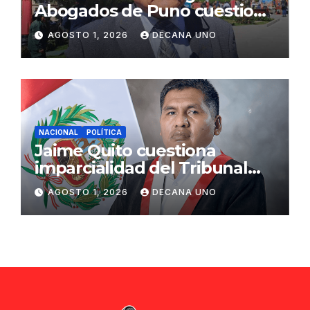
Abogados de Puno cuestiona
propuestas sobre seguridad
AGOSTO 1, 2026
DECANA UNO
ciudadana
NACIONAL
POLÍTICA
Jaime Quito cuestiona
imparcialidad del Tribunal
Constitucional tras liberación
AGOSTO 1, 2026
DECANA UNO
de Ollanta Humala