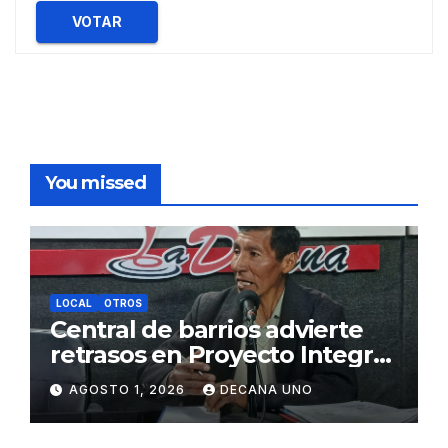
VOTAR
You missed
LOCAL
OTROS
Central de barrios advierte
retrasos en Proyecto Integral
de Agua y Alcantarillado para
AGOSTO 1, 2026
DECANA UNO
Juliaca