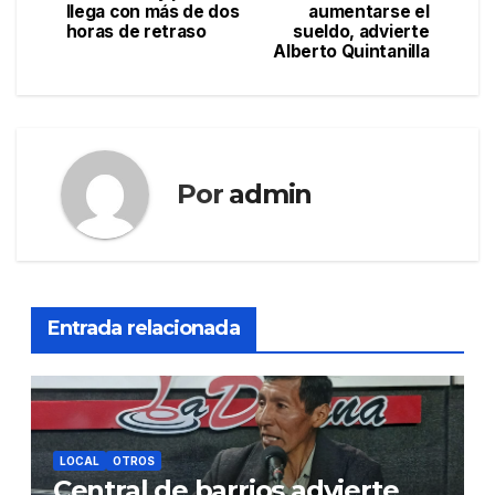
llega con más de dos
aumentarse el
entradas
horas de retraso
sueldo, advierte
Alberto Quintanilla
Por
admin
Entrada relacionada
LOCAL
OTROS
Central de barrios advierte