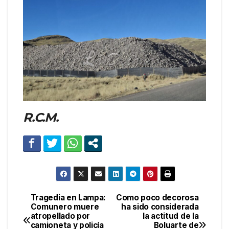
R.C.M.
Tragedia en Lampa:
Como poco decorosa
Navegación
Comunero muere
ha sido considerada
atropellado por
la actitud de la
de
camioneta y policía
Boluarte de