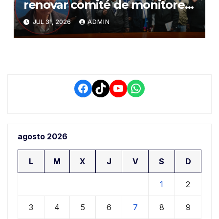
renovar comité de monitoreo
del PIAA por presuntos
JUL 31, 2026
ADMIN
conflictos de interés y
retrasos
Facebook
TikTok
YouTube
WhatsApp
agosto 2026
L
M
X
J
V
S
D
1
2
3
4
5
6
7
8
9