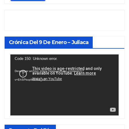
Crónica Del 9 De Enero – Juliaca
Reproductor
Code 150: Unknown error.
de
Descargar archivo: https://www.youtube.com/watch?
vídeo
v=EhSPkop8KPY&_=2