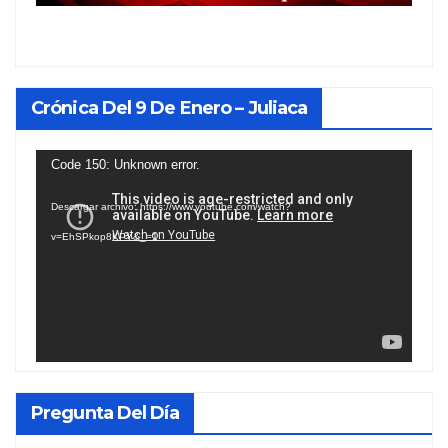
Crónica Del 9 De Enero – Juliaca
Reproductor
Code 150: Unknown error.
de
Descargar archivo: https://www.youtube.com/watch?
vídeo
v=EhSPkop8KPY&_=1
Pregunta Del Día