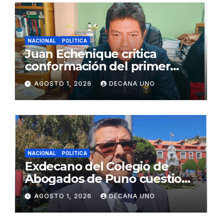
NACIONAL
POLÍTICA
Juan Echenique critica
conformación del primer
gabinete ministerial de Keiko
AGOSTO 1, 2026
DECANA UNO
Fujimori
NACIONAL
POLÍTICA
Exdecano del Colegio de
Abogados de Puno cuestiona
propuestas sobre seguridad
AGOSTO 1, 2026
DECANA UNO
ciudadana