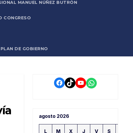
EGIONAL MANUEL NÚÑEZ BUTRÓN
VO CONGRESO
O PLAN DE GOBIERNO
Facebook
TikTok
YouTube
WhatsApp
vía
agosto 2026
L
M
X
J
V
S
D