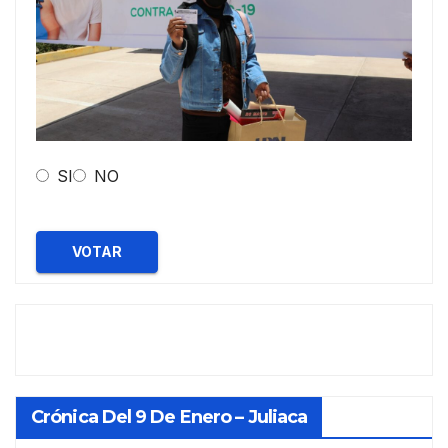
SI
NO
VOTAR
Crónica Del 9 De Enero – Juliaca