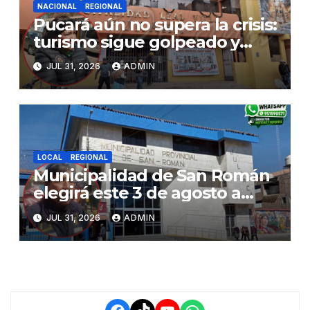
NACIONAL
REGIONAL
Pucará aún no supera la crisis:
turismo sigue golpeado y
alcaldesa exige al nuevo
JUL 31, 2026
ADMIN
Gobierno fondos para obras
paralizadas
LOCAL
REGIONAL
Municipalidad de San Román
elegirá este 3 de agosto a
representantes del Comité
JUL 31, 2026
ADMIN
de Seguridad y Salud en el
Trabajo