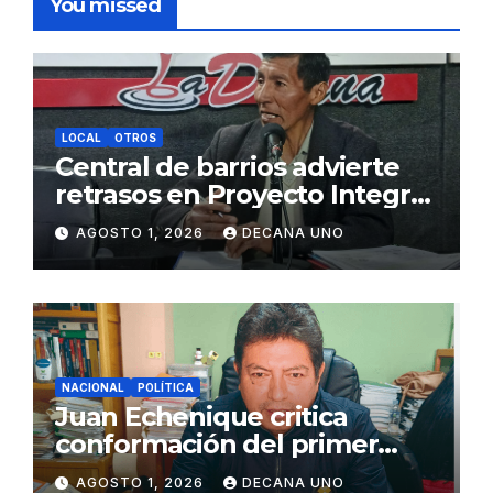
You missed
LOCAL
OTROS
Central de barrios advierte
retrasos en Proyecto Integral
de Agua y Alcantarillado para
AGOSTO 1, 2026
DECANA UNO
Juliaca
NACIONAL
POLÍTICA
Juan Echenique critica
conformación del primer
gabinete ministerial de Keiko
AGOSTO 1, 2026
DECANA UNO