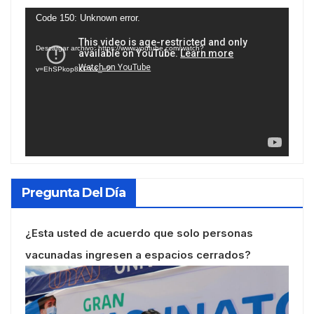
Reproductor
Code 150: Unknown error.
de
Descargar archivo: https://www.youtube.com/watch?
vídeo
v=EhSPkop8KPY&_=2
Pregunta Del Día
¿Esta usted de acuerdo que solo personas
vacunadas ingresen a espacios cerrados?