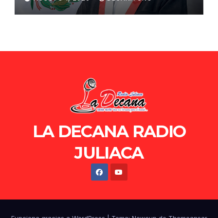
de Ollanta Humala
LA DECANA RADIO
JULIACA
Funciona gracias a WordPress
|
Tema: Newsup de
Themeansar