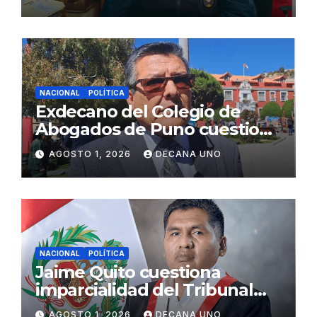
Fujimori
NACIONAL
POLÍTICA
Exdecano del Colegio de
Abogados de Puno cuestiona
propuestas sobre seguridad
AGOSTO 1, 2026
DECANA UNO
ciudadana
NACIONAL
POLÍTICA
Jaime Quito cuestiona
imparcialidad del Tribunal
Constitucional tras liberación
AGOSTO 1, 2026
DECANA UNO