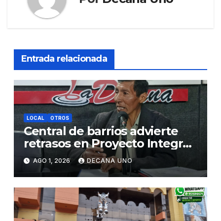
Entrada relacionada
LOCAL
OTROS
Central de barrios advierte
retrasos en Proyecto Integral
de Agua y Alcantarillado para
AGO 1, 2026
DECANA UNO
Juliaca