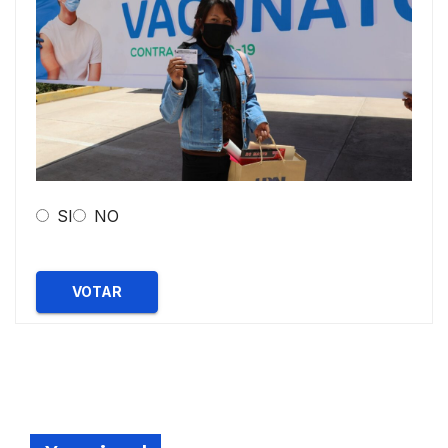
SI
NO
VOTAR