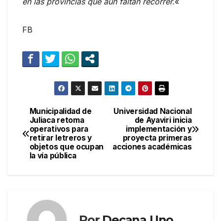
en las provincias que aún faltan recorrer.
«
FB
Municipalidad de
Universidad Nacional
Navegación
Juliaca retoma
de Ayaviri inicia
operativos para
implementación y
de
retirar letreros y
proyecta primeras
objetos que ocupan
acciones académicas
entradas
la vía pública
Por
Decana Uno