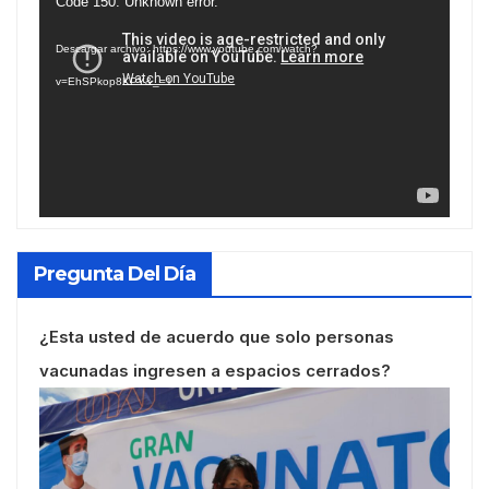
Reproductor
Code 150: Unknown error.
de
Descargar archivo: https://www.youtube.com/watch?
vídeo
v=EhSPkop8KPY&_=1
Pregunta Del Día
¿Esta usted de acuerdo que solo personas
vacunadas ingresen a espacios cerrados?