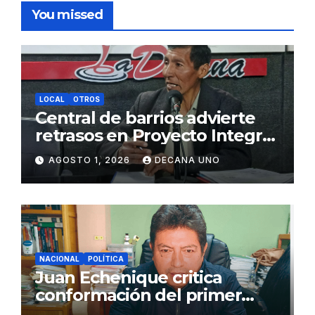
You missed
LOCAL
OTROS
Central de barrios advierte
retrasos en Proyecto Integral
de Agua y Alcantarillado para
AGOSTO 1, 2026
DECANA UNO
Juliaca
NACIONAL
POLÍTICA
Juan Echenique critica
conformación del primer
gabinete ministerial de Keiko