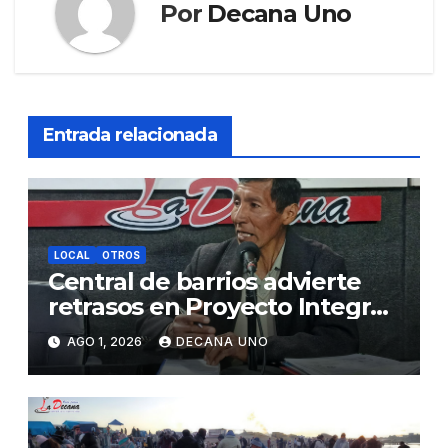
Por
Decana Uno
Entrada relacionada
LOCAL
OTROS
Central de barrios advierte
retrasos en Proyecto Integral
de Agua y Alcantarillado para
AGO 1, 2026
DECANA UNO
Juliaca