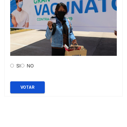
SI
NO
VOTAR