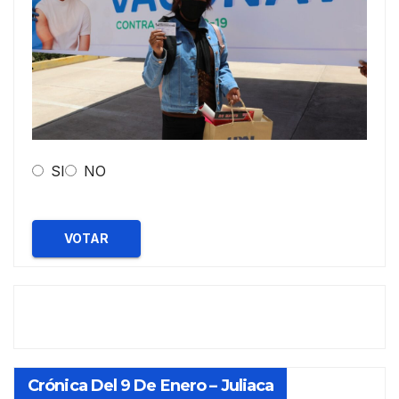
SI
NO
VOTAR
Crónica Del 9 De Enero – Juliaca