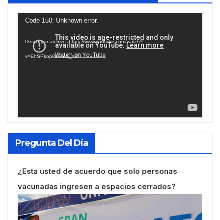
Reproductor
Code 150: Unknown error.
de
Descargar archivo: https://www.youtube.com/watch?
vídeo
v=EhSPkop8KPY&_=2
Pregunta Del Día
¿Esta usted de acuerdo que solo personas
vacunadas ingresen a espacios cerrados?