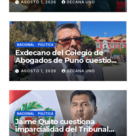
AGOSTO 1, 2026
DECANA UNO
Fujimori
NACIONAL
POLÍTICA
Exdecano del Colegio de
Abogados de Puno cuestiona
propuestas sobre seguridad
AGOSTO 1, 2026
DECANA UNO
ciudadana
NACIONAL
POLÍTICA
Jaime Quito cuestiona
imparcialidad del Tribunal