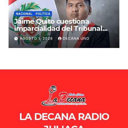
NACIONAL
POLÍTICA
Jaime Quito cuestiona
imparcialidad del Tribunal
Constitucional tras liberación
AGOSTO 1, 2026
DECANA UNO
de Ollanta Humala
LA DECANA RADIO