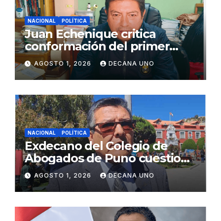
NACIONAL
POLÍTICA
Juan Echenique critica
conformación del primer
gabinete ministerial de Keiko
AGOSTO 1, 2026
DECANA UNO
Fujimori
NACIONAL
POLÍTICA
Exdecano del Colegio de
Abogados de Puno cuestiona
propuestas sobre seguridad
AGOSTO 1, 2026
DECANA UNO
ciudadana