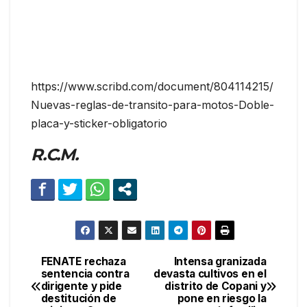
https://www.scribd.com/document/804114215/
Nuevas-reglas-de-transito-para-motos-Doble-
placa-y-sticker-obligatorio
R.C.M.
FENATE rechaza
Intensa granizada
Navegación
sentencia contra
devasta cultivos en el
dirigente y pide
distrito de Copani y
de
destitución de
pone en riesgo la