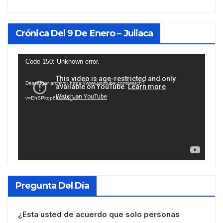
Crónica Del 9 De Enero – Juliaca
Reproductor
Code 150: Unknown error.
de
Descargar archivo: https://www.youtube.com/watch?
vídeo
v=EhSPkop8KPY&_=1
Pregunta Del Día
¿Esta usted de acuerdo que solo personas