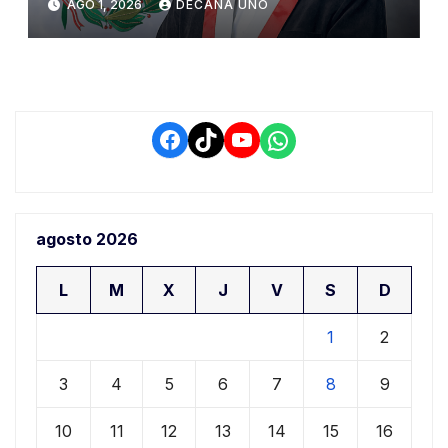
AGO 1, 2026
DECANA UNO
de Ollanta Humala
Facebook
TikTok
YouTube
WhatsApp
agosto 2026
L
M
X
J
V
S
D
1
2
3
4
5
6
7
8
9
10
11
12
13
14
15
16