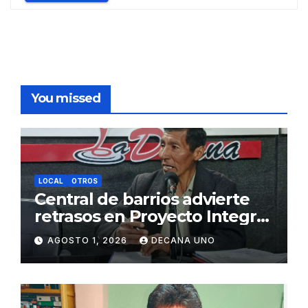
You missed
LOCAL
OTROS
Central de barrios advierte
retrasos en Proyecto Integral
de Agua y Alcantarillado para
AGOSTO 1, 2026
DECANA UNO
Juliaca