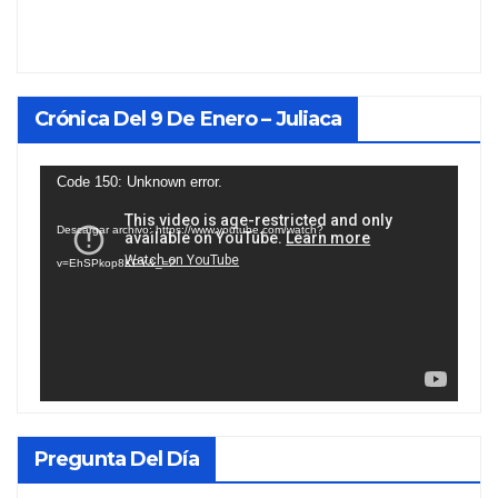
Crónica Del 9 De Enero – Juliaca
Reproductor
Code 150: Unknown error.
de
Descargar archivo: https://www.youtube.com/watch?
vídeo
v=EhSPkop8KPY&_=2
Pregunta Del Día