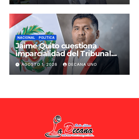
NACIONAL
POLÍTICA
Jaime Quito cuestiona
imparcialidad del Tribunal
Constitucional tras liberación
AGOSTO 1, 2026
DECANA UNO
de Ollanta Humala