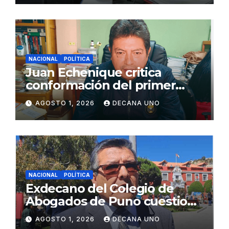
NACIONAL
POLÍTICA
Juan Echenique critica
conformación del primer
gabinete ministerial de Keiko
AGOSTO 1, 2026
DECANA UNO
Fujimori
NACIONAL
POLÍTICA
Exdecano del Colegio de
Abogados de Puno cuestiona
propuestas sobre seguridad
AGOSTO 1, 2026
DECANA UNO
ciudadana