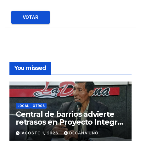
VOTAR
You missed
LOCAL
OTROS
Central de barrios advierte
retrasos en Proyecto Integral
de Agua y Alcantarillado para
AGOSTO 1, 2026
DECANA UNO
Juliaca