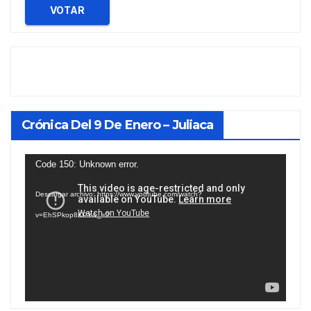
VOTAR
Crónica Del 9 De Enero – Juliaca
Reproductor
Code 150: Unknown error.
de
Descargar archivo: https://www.youtube.com/watch?
vídeo
v=EhSPkop8KPY&_=2