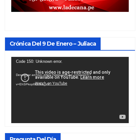
Crónica Del 9 De Enero – Juliaca
Reproductor
Code 150: Unknown error.
de
Descargar archivo: https://www.youtube.com/watch?
vídeo
v=EhSPkop8KPY&_=1
Pregunta Del Día