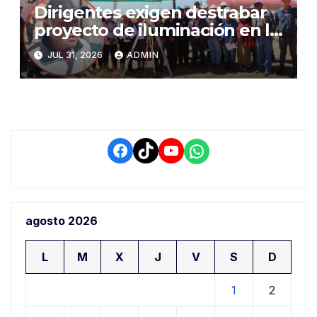
Dirigentes exigen destrabar
proyecto de iluminación en la
salida a Puno y alertan por
JUL 31, 2026
ADMIN
demora que pone en riesgo a
conductores
Facebook
TikTok
YouTube
WhatsApp
agosto 2026
L
M
X
J
V
S
D
1
2