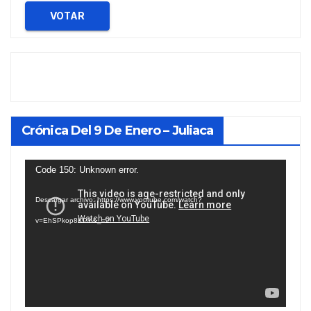
VOTAR
Crónica Del 9 De Enero – Juliaca
Reproductor
Code 150: Unknown error.
de
Descargar archivo: https://www.youtube.com/watch?
vídeo
v=EhSPkop8KPY&_=2