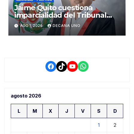
Jaime Quito cuestiona
imparcialidad del Tribunal
Constitucional tras liberación
AGO 1, 2026
DECANA UNO
de Ollanta Humala
Facebook
TikTok
YouTube
WhatsApp
agosto 2026
L
M
X
J
V
S
D
1
2