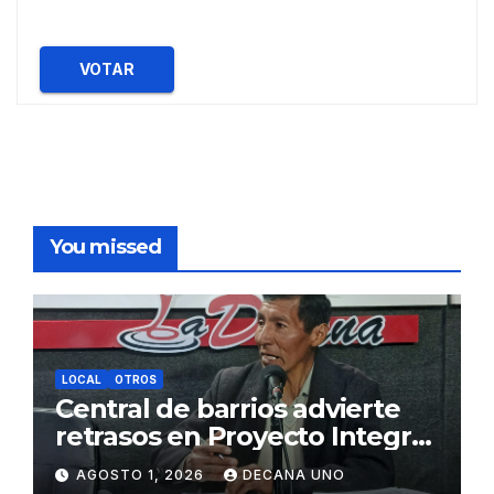
VOTAR
You missed
LOCAL
OTROS
Central de barrios advierte
retrasos en Proyecto Integral
de Agua y Alcantarillado para
AGOSTO 1, 2026
DECANA UNO
Juliaca