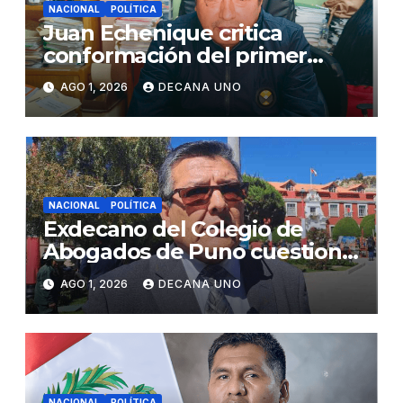
NACIONAL
POLÍTICA
Juan Echenique critica
conformación del primer
gabinete ministerial de Keiko
AGO 1, 2026
DECANA UNO
Fujimori
NACIONAL
POLÍTICA
Exdecano del Colegio de
Abogados de Puno cuestiona
propuestas sobre seguridad
AGO 1, 2026
DECANA UNO
ciudadana
NACIONAL
POLÍTICA