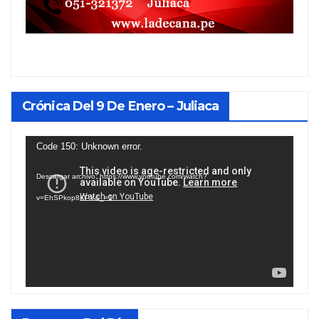
Crónica Del 9 De Enero – Juliaca
Reproductor
Code 150: Unknown error.
de
Descargar archivo: https://www.youtube.com/watch?
vídeo
v=EhSPkop8KPY&_=1