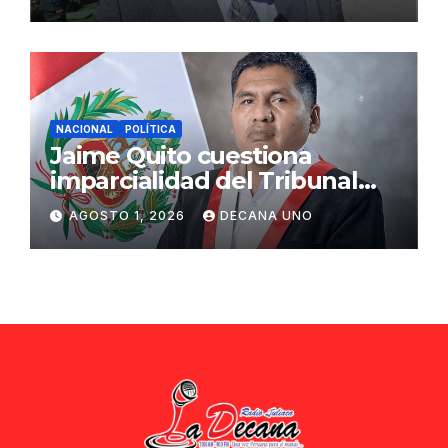
ciudadana
NACIONAL
POLÍTICA
Jaime Quito cuestiona
imparcialidad del Tribunal
Constitucional tras liberación
AGOSTO 1, 2026
DECANA UNO
de Ollanta Humala