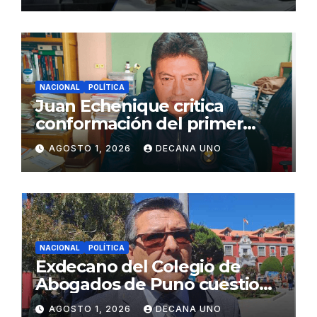
NACIONAL
POLÍTICA
Juan Echenique critica
conformación del primer
gabinete ministerial de Keiko
AGOSTO 1, 2026
DECANA UNO
Fujimori
NACIONAL
POLÍTICA
Exdecano del Colegio de
Abogados de Puno cuestiona
propuestas sobre seguridad
AGOSTO 1, 2026
DECANA UNO