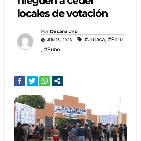
nieguen a ceder
locales de votación
Por
Decana Uno
#Juliaca
,
#Peru
JUN 16, 2026
,
#Puno