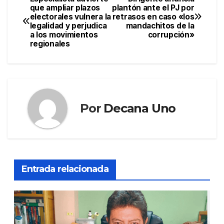
Navegación
que ampliar plazos
plantón ante el PJ por
electorales vulnera la
retrasos en caso «los
de
legalidad y perjudica
mandachitos de la
a los movimientos
corrupción»
entradas
regionales
Por
Decana Uno
Entrada relacionada