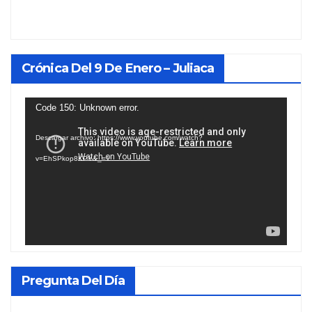
Crónica Del 9 De Enero – Juliaca
Reproductor
Code 150: Unknown error.
de
Descargar archivo: https://www.youtube.com/watch?
vídeo
v=EhSPkop8KPY&_=1
Pregunta Del Día