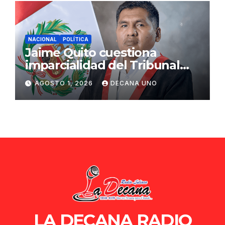
NACIONAL
POLÍTICA
Jaime Quito cuestiona
imparcialidad del Tribunal
Constitucional tras liberación
AGOSTO 1, 2026
DECANA UNO
de Ollanta Humala
LA DECANA RADIO