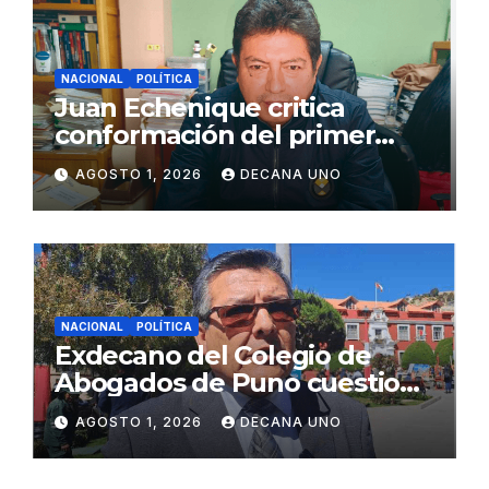
NACIONAL
POLÍTICA
Juan Echenique critica
conformación del primer
gabinete ministerial de Keiko
AGOSTO 1, 2026
DECANA UNO
Fujimori
NACIONAL
POLÍTICA
Exdecano del Colegio de
Abogados de Puno cuestiona
propuestas sobre seguridad
AGOSTO 1, 2026
DECANA UNO
ciudadana