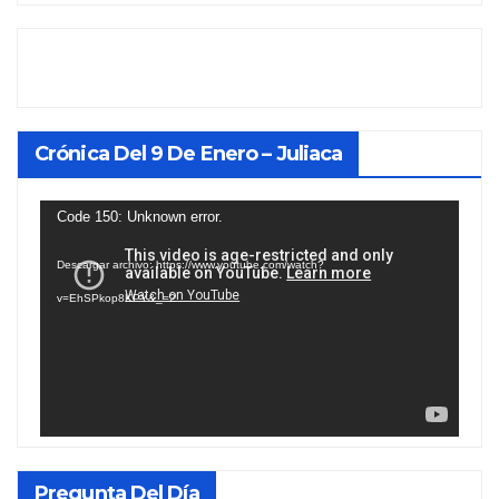
Crónica Del 9 De Enero – Juliaca
Reproductor
Code 150: Unknown error.
de
Descargar archivo: https://www.youtube.com/watch?
vídeo
v=EhSPkop8KPY&_=2
Pregunta Del Día