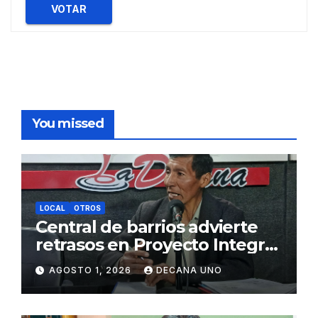
VOTAR
You missed
LOCAL
OTROS
Central de barrios advierte
retrasos en Proyecto Integral
de Agua y Alcantarillado para
AGOSTO 1, 2026
DECANA UNO
Juliaca