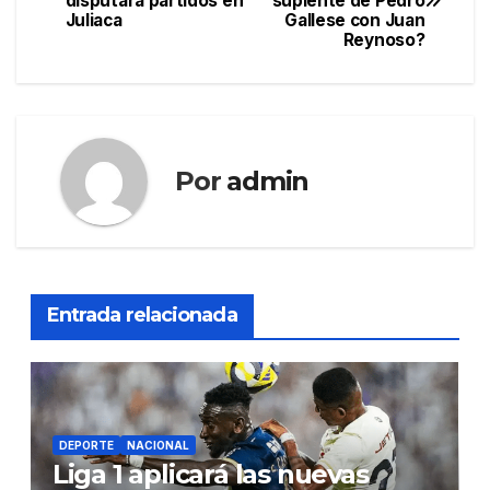
disputara partidos en
suplente de Pedro
de
Juliaca
Gallese con Juan
Reynoso?
entradas
Por
admin
Entrada relacionada
DEPORTE
NACIONAL
Liga 1 aplicará las nuevas