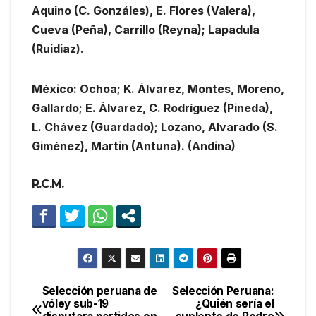
Aquino (C. Gonzáles), E. Flores (Valera),
Cueva (Peña), Carrillo (Reyna); Lapadula
(Ruidiaz).
México: Ochoa; K. Álvarez, Montes, Moreno,
Gallardo; E. Álvarez, C. Rodríguez (Pineda),
L. Chávez (Guardado); Lozano, Alvarado (S.
Giménez), Martin (Antuna). (Andina)
R.C.M.
Selección peruana de
Selección Peruana:
Navegación
vóley sub-19
¿Quién sería el