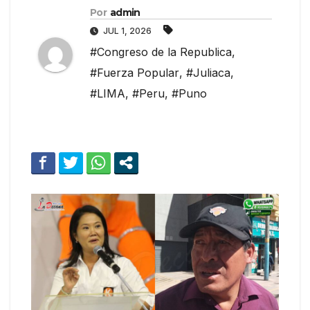
Por
admin
JUL 1, 2026
#Congreso de la Republica
,
#Fuerza Popular
,
#Juliaca
,
#LIMA
,
#Peru
,
#Puno