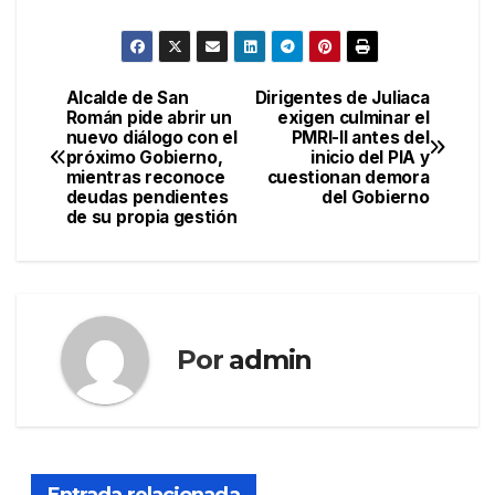
Alcalde de San
Dirigentes de Juliaca
Navegación
Román pide abrir un
exigen culminar el
nuevo diálogo con el
PMRI-II antes del
de
próximo Gobierno,
inicio del PIA y
mientras reconoce
cuestionan demora
entradas
deudas pendientes
del Gobierno
de su propia gestión
Por
admin
Entrada relacionada