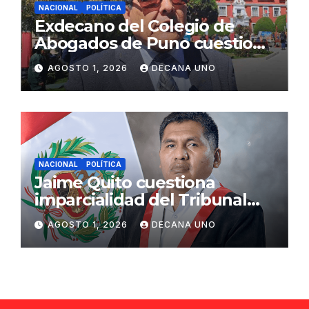
NACIONAL
POLÍTICA
Exdecano del Colegio de
Abogados de Puno cuestiona
propuestas sobre seguridad
AGOSTO 1, 2026
DECANA UNO
ciudadana
NACIONAL
POLÍTICA
Jaime Quito cuestiona
imparcialidad del Tribunal
Constitucional tras liberación
AGOSTO 1, 2026
DECANA UNO
de Ollanta Humala