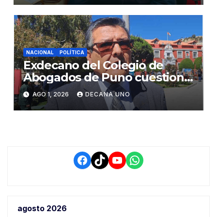
NACIONAL
POLÍTICA
Exdecano del Colegio de
Abogados de Puno cuestiona
propuestas sobre seguridad
AGO 1, 2026
DECANA UNO
ciudadana
Facebook
TikTok
YouTube
WhatsApp
agosto 2026