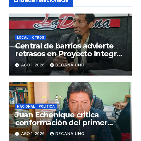
LOCAL
OTROS
Central de barrios advierte
retrasos en Proyecto Integral
de Agua y Alcantarillado para
AGO 1, 2026
DECANA UNO
Juliaca
NACIONAL
POLÍTICA
Juan Echenique critica
conformación del primer
gabinete ministerial de Keiko
AGO 1, 2026
DECANA UNO
Fujimori