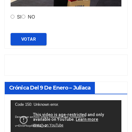
SI
NO
VOTAR
Crónica Del 9 De Enero – Juliaca
Reproductor
Code 150: Unknown error.
de
Descargar archivo: https://www.youtube.com/watch?
vídeo
v=EhSPkop8KPY&_=2