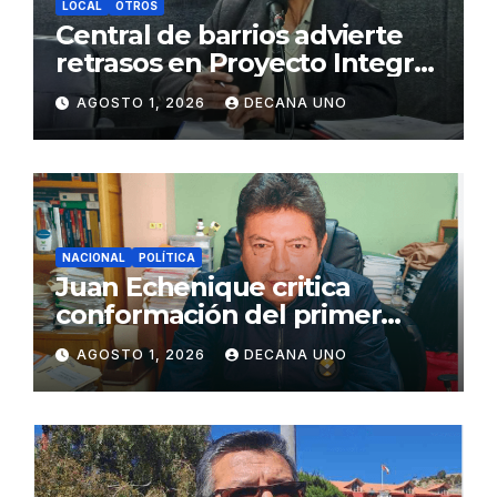
LOCAL
OTROS
Central de barrios advierte
retrasos en Proyecto Integral
de Agua y Alcantarillado para
AGOSTO 1, 2026
DECANA UNO
Juliaca
NACIONAL
POLÍTICA
Juan Echenique critica
conformación del primer
gabinete ministerial de Keiko
AGOSTO 1, 2026
DECANA UNO
Fujimori