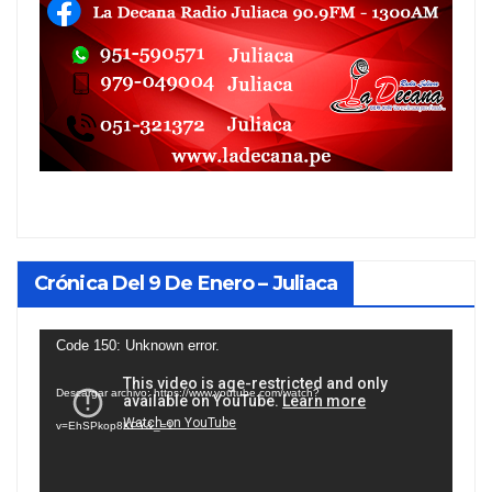
Crónica Del 9 De Enero – Juliaca
Reproductor
Code 150: Unknown error.
de
Descargar archivo: https://www.youtube.com/watch?
vídeo
v=EhSPkop8KPY&_=1