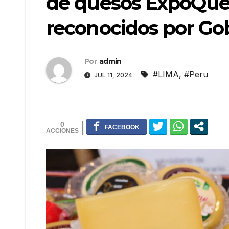
de quesos ExpoQuei
reconocidos por Gob
Por
admin
#LIMA
,
#Peru
JUL 11, 2024
0