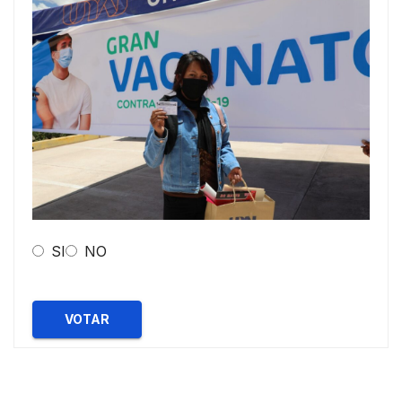
SI
NO
VOTAR