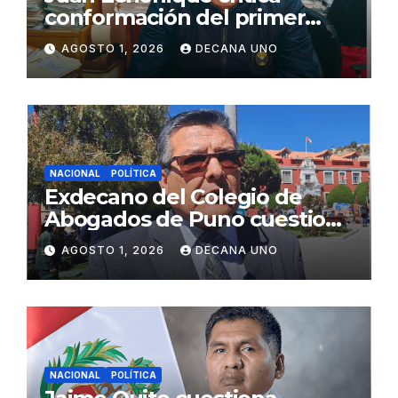
conformación del primer
gabinete ministerial de Keiko
AGOSTO 1, 2026
DECANA UNO
Fujimori
NACIONAL
POLÍTICA
Exdecano del Colegio de
Abogados de Puno cuestiona
propuestas sobre seguridad
AGOSTO 1, 2026
DECANA UNO
ciudadana
NACIONAL
POLÍTICA