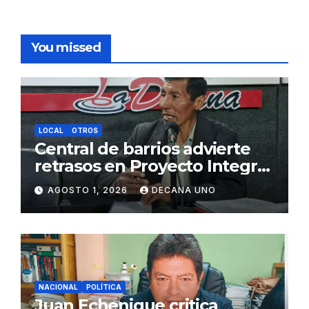
You missed
LOCAL
OTROS
Central de barrios advierte
retrasos en Proyecto Integral
de Agua y Alcantarillado para
AGOSTO 1, 2026
DECANA UNO
Juliaca
NACIONAL
POLÍTICA
Juan Echenique critica