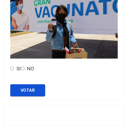
SI
NO
VOTAR