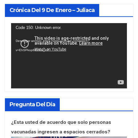
Crónica Del 9 De Enero – Juliaca
Reproductor
Code 150: Unknown error.
de
Descargar archivo: https://www.youtube.com/watch?
vídeo
v=EhSPkop8KPY&_=2
Pregunta Del Día
¿Esta usted de acuerdo que solo personas
vacunadas ingresen a espacios cerrados?