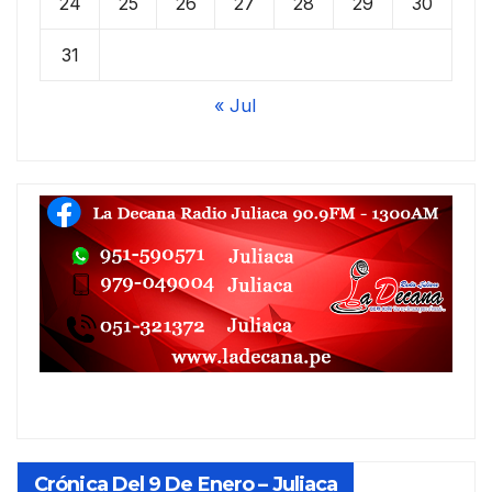
24
25
26
27
28
29
30
31
« Jul
Crónica Del 9 De Enero – Juliaca