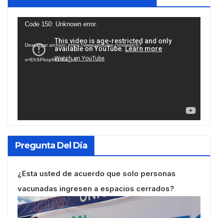
Reproductor
Code 150: Unknown error.
de
Descargar archivo: https://www.youtube.com/watch?
vídeo
v=EhSPkop8KPY&_=1
Pregunta Del Día
¿Esta usted de acuerdo que solo personas
vacunadas ingresen a espacios cerrados?