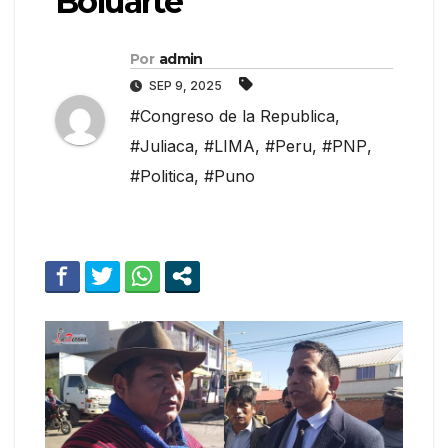
Boluarte”
Por
admin
SEP 9, 2025
#Congreso de la Republica
,
#Juliaca
,
#LIMA
,
#Peru
,
#PNP
,
#Politica
,
#Puno