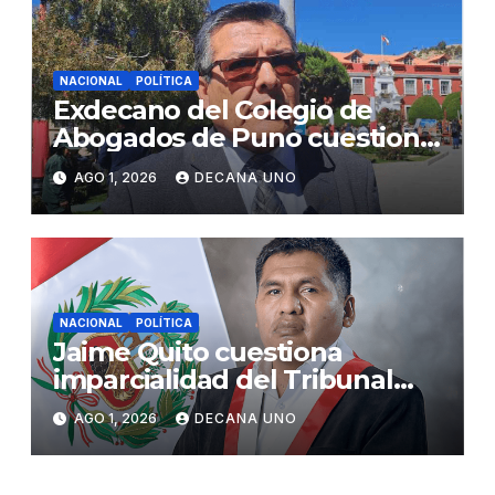
NACIONAL
POLÍTICA
Exdecano del Colegio de
Abogados de Puno cuestiona
propuestas sobre seguridad
AGO 1, 2026
DECANA UNO
ciudadana
NACIONAL
POLÍTICA
Jaime Quito cuestiona
imparcialidad del Tribunal
Constitucional tras liberación
AGO 1, 2026
DECANA UNO
de Ollanta Humala