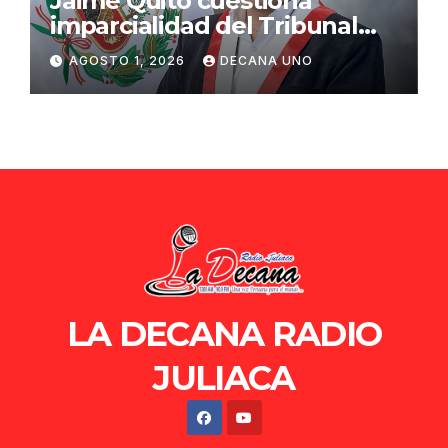
Jaime Quito cuestiona
imparcialidad del Tribunal
Constitucional tras liberación
AGOSTO 1, 2026
DECANA UNO
de Ollanta Humala
LA DECANA RADIO
JULIACA