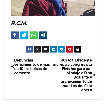
R.C.M.
Denuncian
Juliaca: Dirigente
Navegación
vencimiento de más
increpa a congresista
de 10 mil bolsas de
Elvis Vergara por
de
cemento
blindaje a Dina
Boluarte y
entradas
archivamiento de
muertes del 9 de
enero