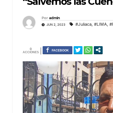
“Salvemos las Cuen
Por
admin
#Juliaca
,
#LIMA
,
#
JUN 2, 2023
0