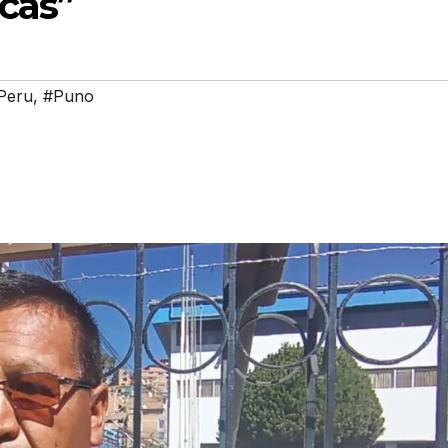
cas”
Peru
,
#Puno