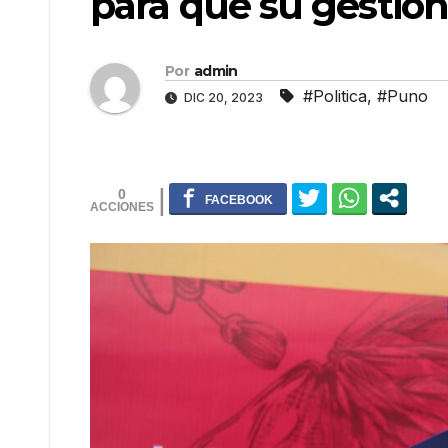
para que su gestió
Por
admin
#Politica
,
#Puno
DIC 20, 2023
0