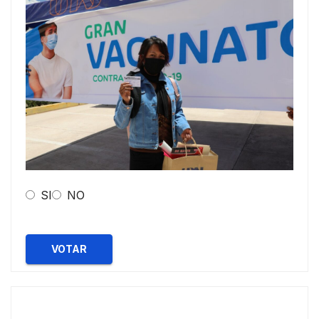
SI
NO
VOTAR