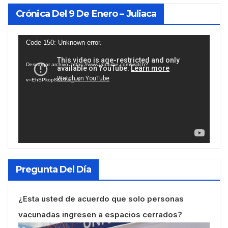
Crónica Del 9 De Enero – Juliaca
Reproductor
Code 150: Unknown error.
de
Descargar archivo: https://www.youtube.com/watch?
vídeo
v=EhSPkop8KPY&_=1
Pregunta Del Día
¿Esta usted de acuerdo que solo personas
vacunadas ingresen a espacios cerrados?