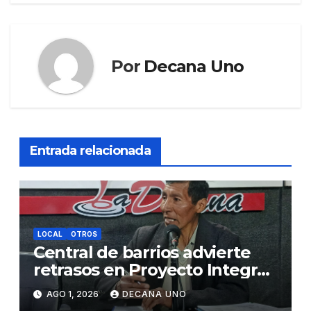
Por
Decana Uno
Entrada relacionada
LOCAL
OTROS
Central de barrios advierte
retrasos en Proyecto Integral
de Agua y Alcantarillado para
AGO 1, 2026
DECANA UNO
Juliaca