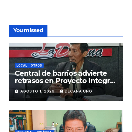
You missed
LOCAL
OTROS
Central de barrios advierte
retrasos en Proyecto Integral
de Agua y Alcantarillado para
AGOSTO 1, 2026
DECANA UNO
Juliaca