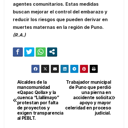
agentes comunitarios. Estas medidas
buscan mejorar el control del embarazo y
reducir los riesgos que pueden derivar en
muertes maternas en la región de Puno.
(R.A.)
Alcaldes de la
Trabajador municipal
Navegación
mancomunidad
de Puno que perdió
«Qapac Qolla» y la
una pierna en
de
cuenca “Llallimayo”
accidente solicita
protestan por falta
apoyo y mayor
entradas
de proyectos y
celeridad en proceso
exigen transparencia
judicial.
al PEBLT.