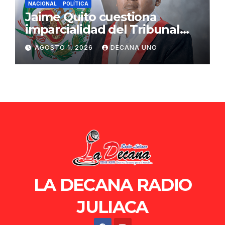
NACIONAL
POLÍTICA
Jaime Quito cuestiona
imparcialidad del Tribunal
Constitucional tras liberación
AGOSTO 1, 2026
DECANA UNO
de Ollanta Humala
LA DECANA RADIO
JULIACA