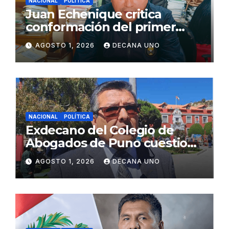
NACIONAL
POLÍTICA
Juan Echenique critica
conformación del primer
gabinete ministerial de Keiko
AGOSTO 1, 2026
DECANA UNO
Fujimori
NACIONAL
POLÍTICA
Exdecano del Colegio de
Abogados de Puno cuestiona
propuestas sobre seguridad
AGOSTO 1, 2026
DECANA UNO
ciudadana