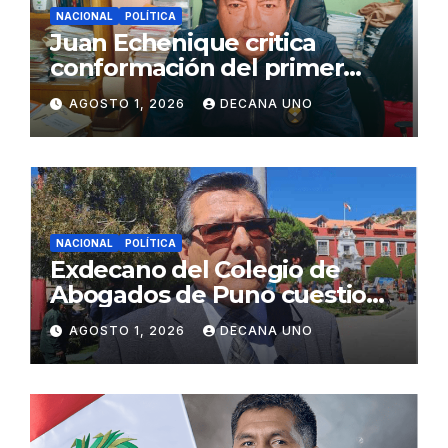
NACIONAL
POLÍTICA
Juan Echenique critica
conformación del primer
gabinete ministerial de Keiko
AGOSTO 1, 2026
DECANA UNO
Fujimori
NACIONAL
POLÍTICA
Exdecano del Colegio de
Abogados de Puno cuestiona
propuestas sobre seguridad
AGOSTO 1, 2026
DECANA UNO
ciudadana