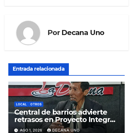
entradas
Por
Decana Uno
Entrada relacionada
LOCAL
OTROS
Central de barrios advierte
retrasos en Proyecto Integral
de Agua y Alcantarillado para
AGO 1, 2026
DECANA UNO