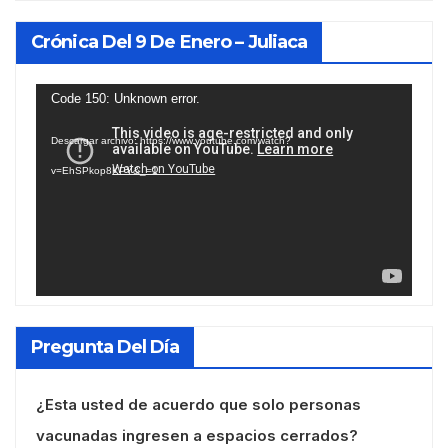
Crónica Del 9 De Enero – Juliaca
Reproductor
Code 150: Unknown error.
de
Descargar archivo: https://www.youtube.com/watch?
vídeo
v=EhSPkop8KPY&_=1
Pregunta Del Día
¿Esta usted de acuerdo que solo personas
vacunadas ingresen a espacios cerrados?