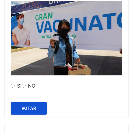
SI
NO
VOTAR