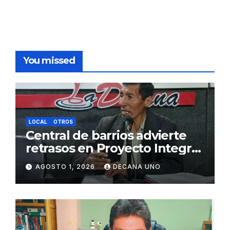
You missed
LOCAL
OTROS
Central de barrios advierte
retrasos en Proyecto Integral
de Agua y Alcantarillado para
AGOSTO 1, 2026
DECANA UNO
Juliaca