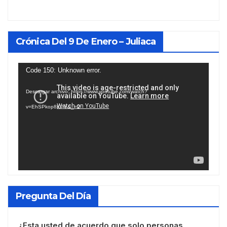
Crónica Del 9 De Enero – Juliaca
Reproductor
Code 150: Unknown error.
de
Descargar archivo: https://www.youtube.com/watch?
vídeo
v=EhSPkop8KPY&_=2
Pregunta Del Día
¿Esta usted de acuerdo que solo personas