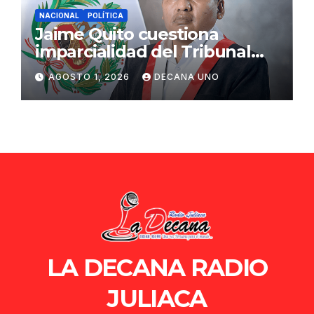
NACIONAL
POLÍTICA
Jaime Quito cuestiona
imparcialidad del Tribunal
Constitucional tras liberación
AGOSTO 1, 2026
DECANA UNO
de Ollanta Humala
LA DECANA RADIO
JULIACA