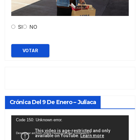
SI
NO
VOTAR
Crónica Del 9 De Enero – Juliaca
Reproductor
Code 150: Unknown error.
de
Descargar archivo: https://www.youtube.com/watch?
vídeo