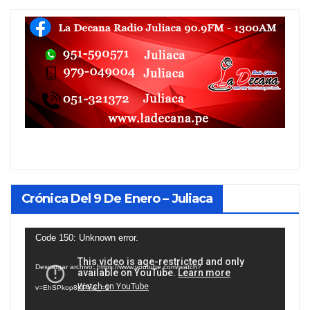
Crónica Del 9 De Enero – Juliaca
Reproductor
Code 150: Unknown error.
de
Descargar archivo: https://www.youtube.com/watch?
vídeo
v=EhSPkop8KPY&_=1