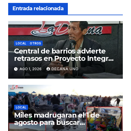
Entrada relacionada
LOCAL
OTROS
Central de barrios advierte
retrasos en Proyecto Integral
de Agua y Alcantarillado para
AGO 1, 2026
DECANA UNO
Juliaca
LOCAL
Miles madrugaran el 1 de
agosto para buscar
piedrecillas en los ríos y