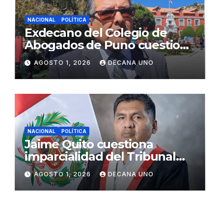
NACIONAL
POLÍTICA
Exdecano del Colegio de
Abogados de Puno cuestiona
propuestas sobre seguridad
AGOSTO 1, 2026
DECANA UNO
ciudadana
NACIONAL
POLÍTICA
Jaime Quito cuestiona
imparcialidad del Tribunal
Constitucional tras liberación
AGOSTO 1, 2026
DECANA UNO
de Ollanta Humala