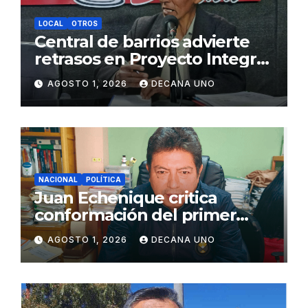
LOCAL
OTROS
Central de barrios advierte
retrasos en Proyecto Integral
de Agua y Alcantarillado para
AGOSTO 1, 2026
DECANA UNO
Juliaca
NACIONAL
POLÍTICA
Juan Echenique critica
conformación del primer
gabinete ministerial de Keiko
AGOSTO 1, 2026
DECANA UNO
Fujimori