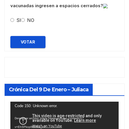
vacunadas ingresen a espacios cerrados?
SI
NO
VOTAR
Crónica Del 9 De Enero – Juliaca
Reproductor
Code 150: Unknown error.
de
Descargar archivo: https://www.youtube.com/watch?
vídeo
v=EhSPkop8KPY&_=2