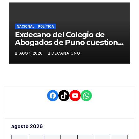
NACIONAL
POLÍTICA
Exdecano del Colegio de
Abogados de Puno cuestiona
propuestas sobre seguridad
AGO 1, 2026
DECANA UNO
ciudadana
Facebook
TikTok
YouTube
WhatsApp
agosto 2026