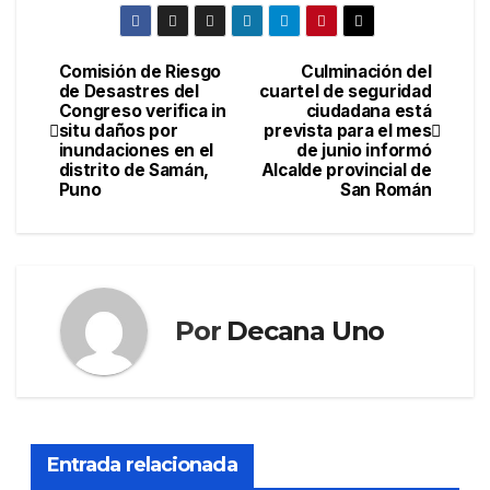
Comisión de Riesgo
Culminación del
Navegación
de Desastres del
cuartel de seguridad
Congreso verifica in
ciudadana está
de
situ daños por
prevista para el mes
inundaciones en el
de junio informó
entradas
distrito de Samán,
Alcalde provincial de
Puno
San Román
Por
Decana Uno
Entrada relacionada