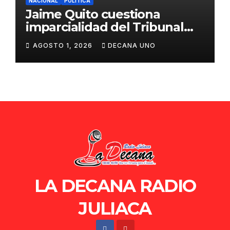
NACIONAL
POLÍTICA
Jaime Quito cuestiona
imparcialidad del Tribunal
Constitucional tras liberación
AGOSTO 1, 2026
DECANA UNO
de Ollanta Humala
LA DECANA RADIO
JULIACA