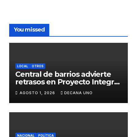
You missed
LOCAL
OTROS
Central de barrios advierte
retrasos en Proyecto Integral
de Agua y Alcantarillado para
AGOSTO 1, 2026
DECANA UNO
Juliaca
NACIONAL
POLÍTICA