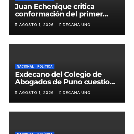
Juan Echenique critica
conformación del primer
gabinete ministerial de Keiko
AGOSTO 1, 2026
DECANA UNO
Fujimori
NACIONAL
POLÍTICA
Exdecano del Colegio de
Abogados de Puno cuestiona
propuestas sobre seguridad
AGOSTO 1, 2026
DECANA UNO
ciudadana