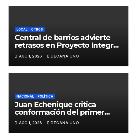
LOCAL
OTROS
Central de barrios advierte
retrasos en Proyecto Integral
de Agua y Alcantarillado para
AGO 1, 2026
DECANA UNO
Juliaca
NACIONAL
POLÍTICA
Juan Echenique critica
conformación del primer
gabinete ministerial de Keiko
AGO 1, 2026
DECANA UNO
Fujimori