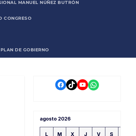
EGIONAL MANUEL NÚÑEZ BUTRÓN
VO CONGRESO
O PLAN DE GOBIERNO
Facebook
TikTok
YouTube
WhatsApp
agosto 2026
L
M
X
J
V
S
D