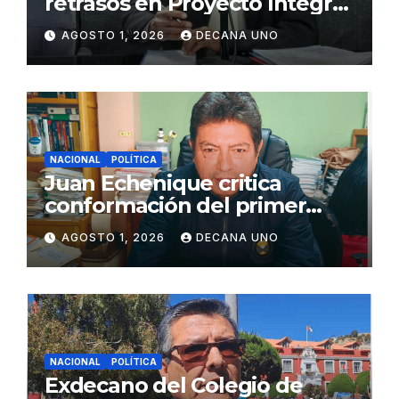
retrasos en Proyecto Integral
de Agua y Alcantarillado para
AGOSTO 1, 2026
DECANA UNO
Juliaca
NACIONAL
POLÍTICA
Juan Echenique critica
conformación del primer
gabinete ministerial de Keiko
AGOSTO 1, 2026
DECANA UNO
Fujimori
NACIONAL
POLÍTICA
Exdecano del Colegio de