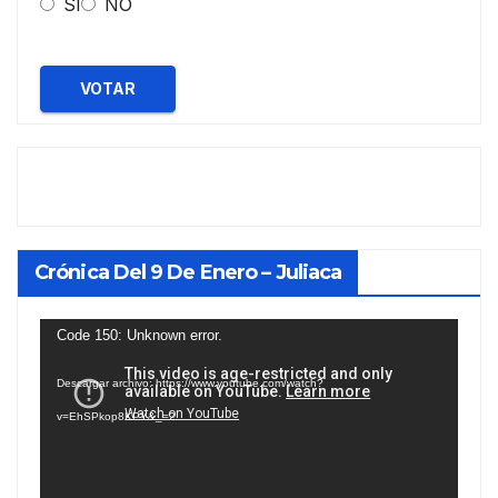
SI
NO
VOTAR
Crónica Del 9 De Enero – Juliaca
Reproductor
Code 150: Unknown error.
de
Descargar archivo: https://www.youtube.com/watch?
vídeo
v=EhSPkop8KPY&_=2