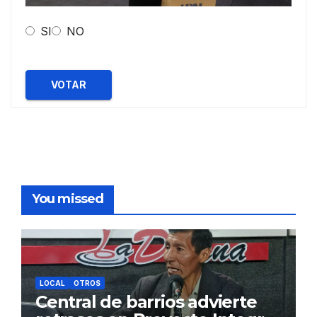
SI
NO
VOTAR
You missed
LOCAL
OTROS
Central de barrios advierte