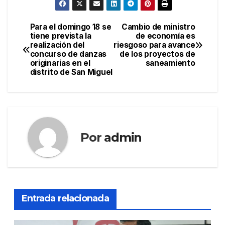
Para el domingo 18 se
Cambio de ministro
Navegación
tiene prevista la
de economía es
realización del
riesgoso para avance
de
concurso de danzas
de los proyectos de
originarias en el
saneamiento
entradas
distrito de San Miguel
Por
admin
Entrada relacionada