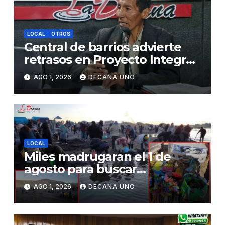
LOCAL
OTROS
Central de barrios advierte
retrasos en Proyecto Integral
de Agua y Alcantarillado para
AGO 1, 2026
DECANA UNO
Juliaca
LOCAL
Miles madrugaran el 1 de
agosto para buscar
piedrecillas en los ríos y
AGO 1, 2026
DECANA UNO
realizar la challa por la
riqueza y la prosperidad