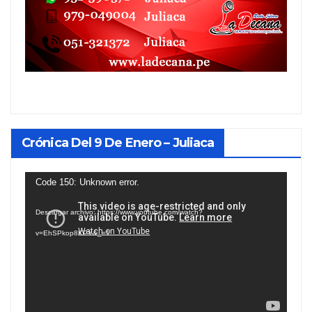
Crónica Del 9 De Enero – Juliaca
Reproductor
Code 150: Unknown error.
de
Descargar archivo: https://www.youtube.com/watch?
vídeo
v=EhSPkop8KPY&_=1