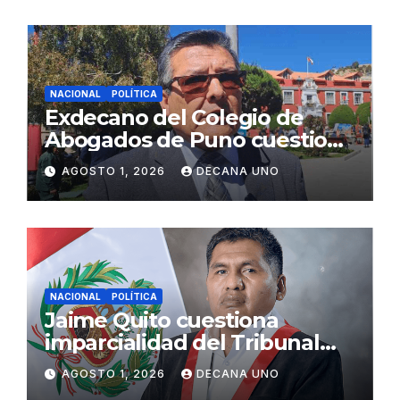
NACIONAL
POLÍTICA
Exdecano del Colegio de
Abogados de Puno cuestiona
propuestas sobre seguridad
AGOSTO 1, 2026
DECANA UNO
ciudadana
NACIONAL
POLÍTICA
Jaime Quito cuestiona
imparcialidad del Tribunal
Constitucional tras liberación
AGOSTO 1, 2026
DECANA UNO
de Ollanta Humala