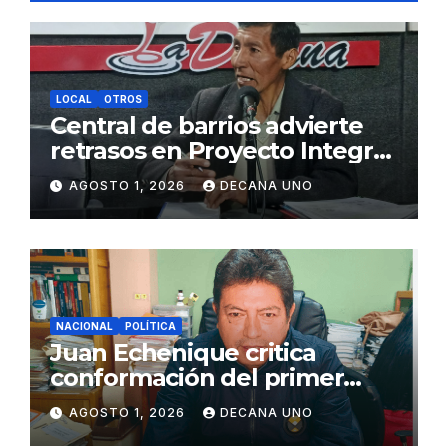
LOCAL
OTROS
Central de barrios advierte
retrasos en Proyecto Integral
de Agua y Alcantarillado para
AGOSTO 1, 2026
DECANA UNO
Juliaca
NACIONAL
POLÍTICA
Juan Echenique critica
conformación del primer
gabinete ministerial de Keiko
AGOSTO 1, 2026
DECANA UNO
Fujimori