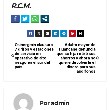
R.C.M.
Osinergmin clausura
Adulto mayor de
Navegación
7 grifos y estaciones
Huancané denuncia
de servicio en
que su hija retiró sus
de
operativo de alto
ahorros y ahora no
riesgo en el sur del
quiere devolverle el
entradas
país
dinero para sus
audífonos
Por
admin