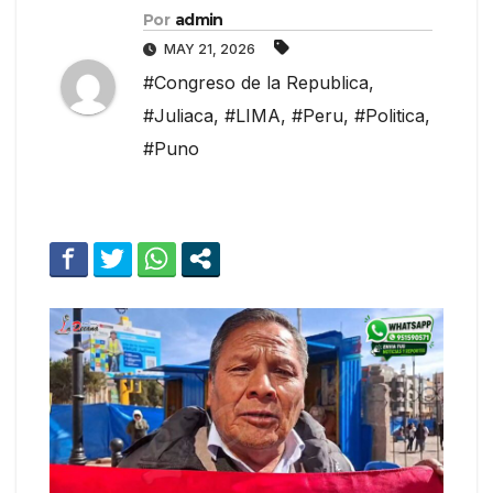
Por
admin
MAY 21, 2026
#Congreso de la Republica
,
#Juliaca
,
#LIMA
,
#Peru
,
#Politica
,
#Puno