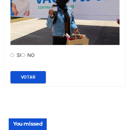
SI
NO
VOTAR
You missed