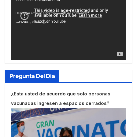
de
Descargar archivo: https://www.youtube.com/watch?
vídeo
v=EhSPkop8KPY&_=2
Pregunta Del Día
¿Esta usted de acuerdo que solo personas
vacunadas ingresen a espacios cerrados?