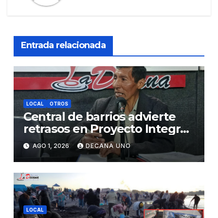
Entrada relacionada
LOCAL
OTROS
Central de barrios advierte
retrasos en Proyecto Integral
de Agua y Alcantarillado para
AGO 1, 2026
DECANA UNO
Juliaca
LOCAL