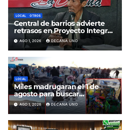
LOCAL
OTROS
Central de barrios advierte
retrasos en Proyecto Integral
de Agua y Alcantarillado para
AGO 1, 2026
DECANA UNO
Juliaca
LOCAL
Miles madrugaran el 1 de
agosto para buscar
piedrecillas en los ríos y
AGO 1, 2026
DECANA UNO
realizar la challa por la
riqueza y la prosperidad