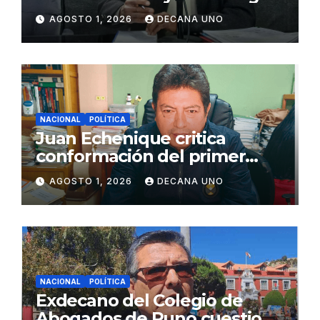
de Agua y Alcantarillado para
AGOSTO 1, 2026
DECANA UNO
Juliaca
NACIONAL
POLÍTICA
Juan Echenique critica
conformación del primer
gabinete ministerial de Keiko
AGOSTO 1, 2026
DECANA UNO
Fujimori
NACIONAL
POLÍTICA
Exdecano del Colegio de
Abogados de Puno cuestiona