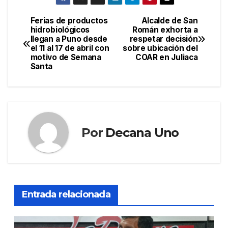
Ferias de productos
Alcalde de San
Navegación
hidrobiológicos
Román exhorta a
llegan a Puno desde
respetar decisión
de
el 11 al 17 de abril con
sobre ubicación del
motivo de Semana
COAR en Juliaca
entradas
Santa
Por
Decana Uno
Entrada relacionada