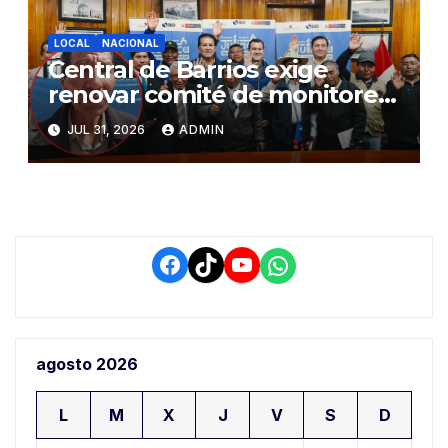
LOCAL
NACIONAL
Central de Barrios exige
renovar comité de monitoreo
del PIAA por presuntos
JUL 31, 2026
ADMIN
conflictos de interés y
retrasos
Facebook
TikTok
YouTube
WhatsApp
agosto 2026
L
M
X
J
V
S
D