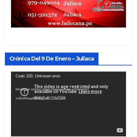
Crónica Del 9 De Enero – Juliaca
Reproductor
Code 150: Unknown error.
de
Descargar archivo: https://www.youtube.com/watch?
vídeo
v=EhSPkop8KPY&_=1