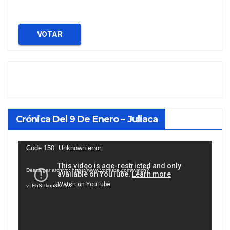
VOTAR
Crónica Del 9 De Enero – Juliaca
Reproductor
Code 150: Unknown error.
de
Descargar archivo: https://www.youtube.com/watch?
vídeo
v=EhSPkop8KPY&_=2