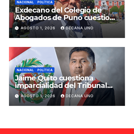
NACIONAL
POLÍTICA
Exdecano del Colegio de
Abogados de Puno cuestiona
propuestas sobre seguridad
AGOSTO 1, 2026
DECANA UNO
ciudadana
NACIONAL
POLÍTICA
Jaime Quito cuestiona
imparcialidad del Tribunal
Constitucional tras liberación
AGOSTO 1, 2026
DECANA UNO
de Ollanta Humala