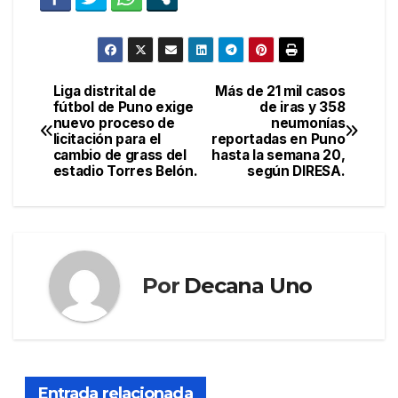
Liga distrital de
Más de 21 mil casos
Navegación
fútbol de Puno exige
de iras y 358
nuevo proceso de
neumonías
de
licitación para el
reportadas en Puno
cambio de grass del
hasta la semana 20,
entradas
estadio Torres Belón.
según DIRESA.
Por
Decana Uno
Entrada relacionada