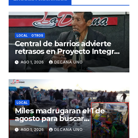
LOCAL
OTROS
Central de barrios advierte
retrasos en Proyecto Integral
de Agua y Alcantarillado para
AGO 1, 2026
DECANA UNO
Juliaca
LOCAL
Miles madrugaran el 1 de
agosto para buscar
piedrecillas en los ríos y
AGO 1, 2026
DECANA UNO
realizar la challa por la