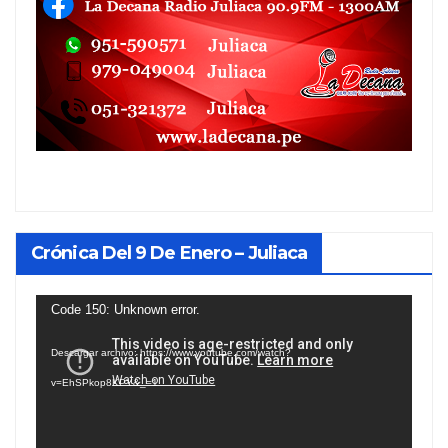
Crónica Del 9 De Enero – Juliaca
Reproductor
Code 150: Unknown error.
de
Descargar archivo: https://www.youtube.com/watch?
vídeo
v=EhSPkop8KPY&_=1