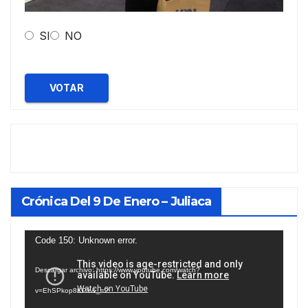
SI
NO
VOTAR
Crónica Del 9 De Enero – Juliaca
Reproductor
Code 150: Unknown error.
de
Descargar archivo: https://www.youtube.com/watch?
vídeo
v=EhSPkop8KPY&_=2