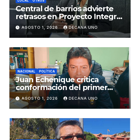
LOCAL
OTROS
Central de barrios advierte
retrasos en Proyecto Integral
de Agua y Alcantarillado para
AGOSTO 1, 2026
DECANA UNO
Juliaca
NACIONAL
POLÍTICA
Juan Echenique critica
conformación del primer
gabinete ministerial de Keiko
AGOSTO 1, 2026
DECANA UNO
Fujimori