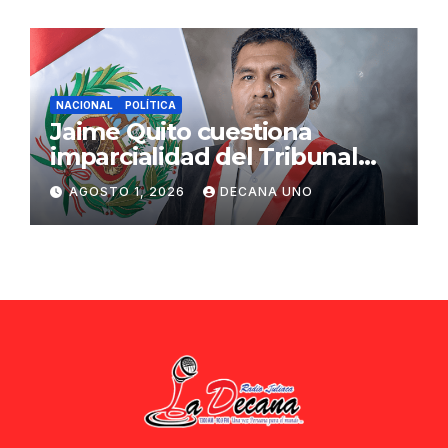
NACIONAL
POLÍTICA
Jaime Quito cuestiona
imparcialidad del Tribunal
Constitucional tras liberación
AGOSTO 1, 2026
DECANA UNO
de Ollanta Humala