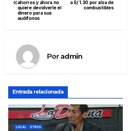
de
ahorros y ahora no
a S/ 1.30 por alza de
quiere devolverle el
combustibles
entradas
dinero para sus
audífonos
Por
admin
Entrada relacionada
LOCAL
OTROS