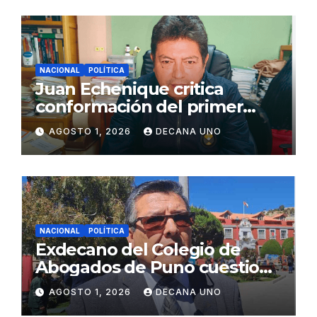
NACIONAL
POLÍTICA
Juan Echenique critica
conformación del primer
gabinete ministerial de Keiko
AGOSTO 1, 2026
DECANA UNO
Fujimori
NACIONAL
POLÍTICA
Exdecano del Colegio de
Abogados de Puno cuestiona
propuestas sobre seguridad
AGOSTO 1, 2026
DECANA UNO
ciudadana