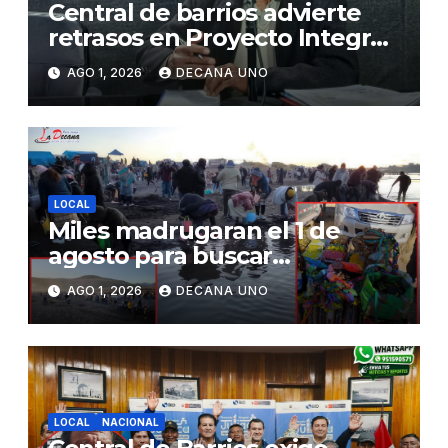
Central de barrios advierte
retrasos en Proyecto Integral
de Agua y Alcantarillado para
AGO 1, 2026
DECANA UNO
Juliaca
LOCAL
Miles madrugaran el 1 de
agosto para buscar
piedrecillas en los ríos y
AGO 1, 2026
DECANA UNO
realizar la challa por la
riqueza y la prosperidad
LOCAL
NACIONAL