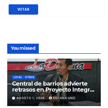
VOTAR
You missed
LOCAL
OTROS
Central de barrios advierte
retrasos en Proyecto Integral
de Agua y Alcantarillado para
AGOSTO 1, 2026
DECANA UNO
Juliaca