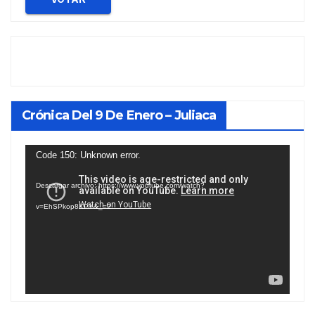
Crónica Del 9 De Enero – Juliaca
Reproductor
Code 150: Unknown error.
de
Descargar archivo: https://www.youtube.com/watch?
vídeo
v=EhSPkop8KPY&_=2