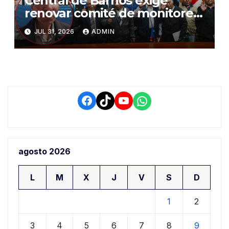
Central de Barrios exige
renovar comité de monitoreo
del PIAA por presuntos
JUL 31, 2026
ADMIN
conflictos de interés y
retrasos
Facebook
TikTok
YouTube
WhatsApp
agosto 2026
L
M
X
J
V
S
D
1
2
3
4
5
6
7
8
9