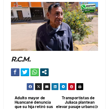
R.C.M.
Adulto mayor de
Transportistas de
Navegación
Huancané denuncia
Juliaca plantean
que su hija retiró sus
elevar pasaje urbano