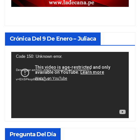
Crónica Del 9 De Enero – Juliaca
Reproductor
Code 150: Unknown error.
de
Descargar archivo: https://www.youtube.com/watch?
vídeo
v=EhSPkop8KPY&_=1
Pregunta Del Día