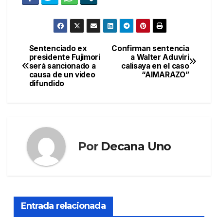
Sentenciado ex
Confirman sentencia
Navegación
presidente Fujimori
a Walter Aduviri
será sancionado a
calisaya en el caso
de
causa de un video
“AIMARAZO”
difundido
entradas
Por
Decana Uno
Entrada relacionada