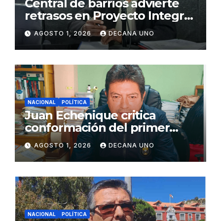
Central de barrios advierte
retrasos en Proyecto Integral
de Agua y Alcantarillado para
AGOSTO 1, 2026
DECANA UNO
Juliaca
NACIONAL
POLÍTICA
Juan Echenique critica
conformación del primer
gabinete ministerial de Keiko
AGOSTO 1, 2026
DECANA UNO
Fujimori
NACIONAL
POLÍTICA