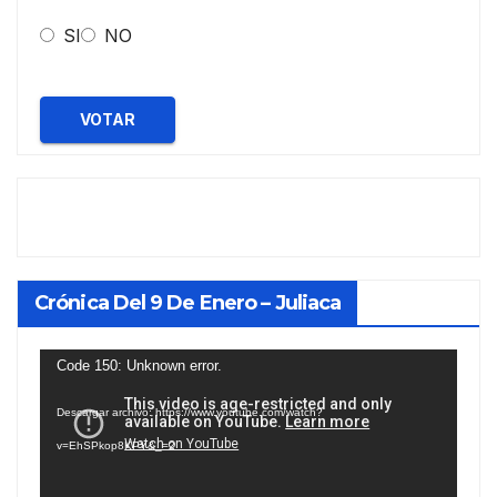
SI
NO
VOTAR
Crónica Del 9 De Enero – Juliaca
Reproductor
Code 150: Unknown error.
de
Descargar archivo: https://www.youtube.com/watch?
vídeo
v=EhSPkop8KPY&_=2