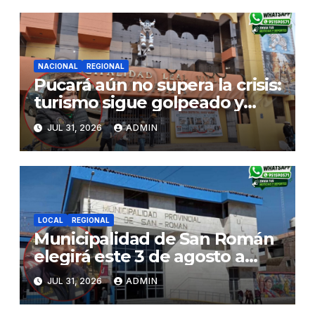
NACIONAL
REGIONAL
Pucará aún no supera la crisis:
turismo sigue golpeado y
alcaldesa exige al nuevo
JUL 31, 2026
ADMIN
Gobierno fondos para obras
paralizadas
LOCAL
REGIONAL
Municipalidad de San Román
elegirá este 3 de agosto a
representantes del Comité
JUL 31, 2026
ADMIN
de Seguridad y Salud en el
Trabajo