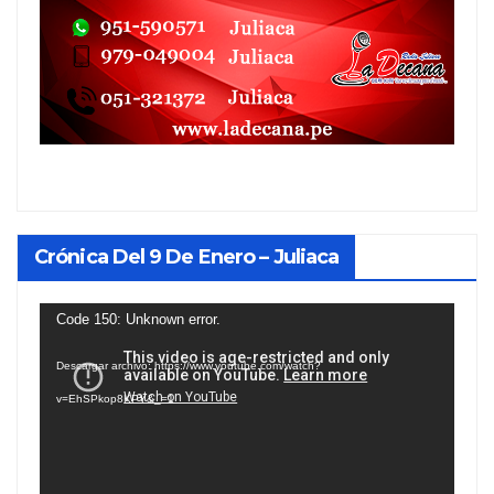
Crónica Del 9 De Enero – Juliaca
Reproductor
Code 150: Unknown error.
de
Descargar archivo: https://www.youtube.com/watch?
vídeo
v=EhSPkop8KPY&_=1