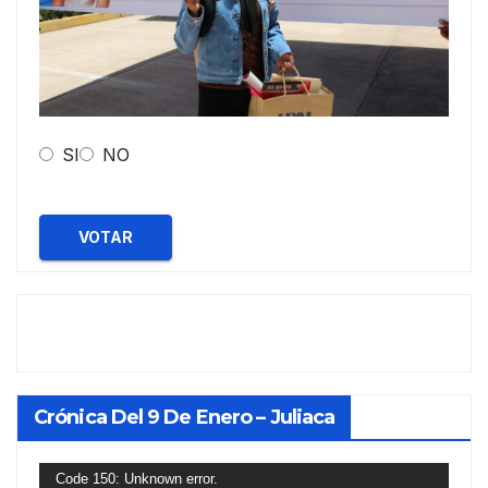
SI
NO
VOTAR
Crónica Del 9 De Enero – Juliaca
Reproductor
Code 150: Unknown error.