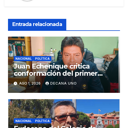
Entrada relacionada
NACIONAL
POLÍTICA
Juan Echenique critica
conformación del primer
gabinete ministerial de Keiko
AGO 1, 2026
DECANA UNO
Fujimori
NACIONAL
POLÍTICA