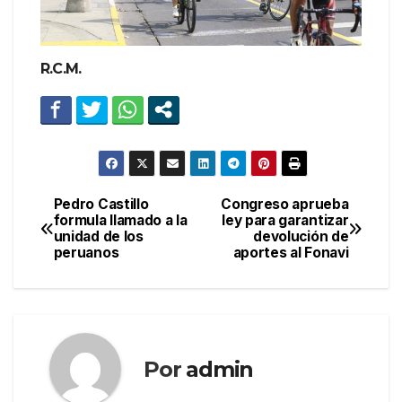
R.C.M.
Pedro Castillo
Congreso aprueba
Navegación
formula llamado a la
ley para garantizar
unidad de los
devolución de
de
peruanos
aportes al Fonavi
entradas
Por
admin