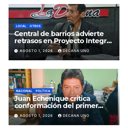
LOCAL
OTROS
Central de barrios advierte
retrasos en Proyecto Integral
de Agua y Alcantarillado para
AGOSTO 1, 2026
DECANA UNO
Juliaca
NACIONAL
POLÍTICA
Juan Echenique critica
conformación del primer
gabinete ministerial de Keiko
AGOSTO 1, 2026
DECANA UNO
Fujimori