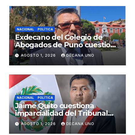
NACIONAL
POLÍTICA
Exdecano del Colegio de
Abogados de Puno cuestiona
propuestas sobre seguridad
AGOSTO 1, 2026
DECANA UNO
ciudadana
NACIONAL
POLÍTICA
Jaime Quito cuestiona
imparcialidad del Tribunal
Constitucional tras liberación
AGOSTO 1, 2026
DECANA UNO
de Ollanta Humala