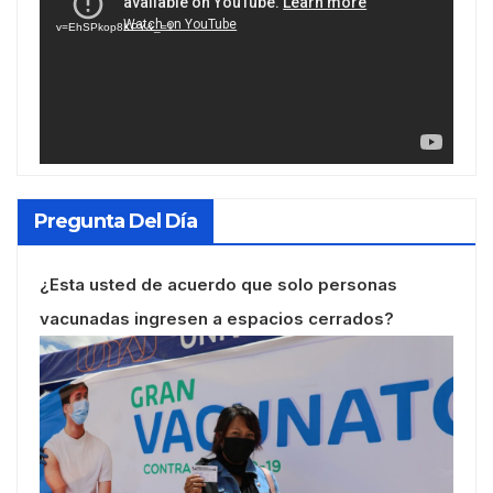
vídeo
v=EhSPkop8KPY&_=1
Pregunta Del Día
¿Esta usted de acuerdo que solo personas
vacunadas ingresen a espacios cerrados?