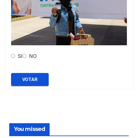
SI
NO
VOTAR
You missed