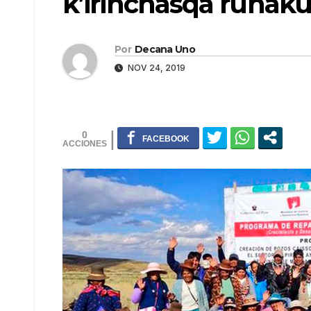
k’irinchasqa runa
Por
Decana Uno
NOV 24, 2019
0