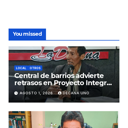
You missed
LOCAL
OTROS
Central de barrios advierte
retrasos en Proyecto Integral
de Agua y Alcantarillado para
AGOSTO 1, 2026
DECANA UNO
Juliaca