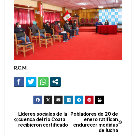
R.C.M.
Líderes sociales de la
Pobladores de 20 de
Navegación
cuenca del rio Coata
enero ratifican
recibieron certificado
endurecer medidas
de
de lucha