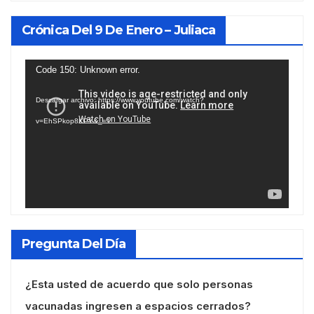
Crónica Del 9 De Enero – Juliaca
Reproductor
Code 150: Unknown error.
de
Descargar archivo: https://www.youtube.com/watch?
vídeo
v=EhSPkop8KPY&_=1
Pregunta Del Día
¿Esta usted de acuerdo que solo personas
vacunadas ingresen a espacios cerrados?