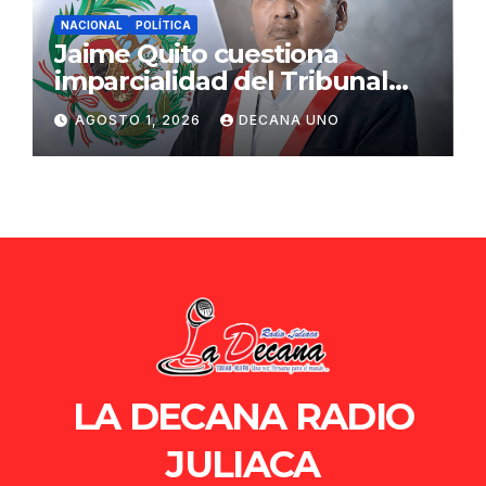
NACIONAL
POLÍTICA
Jaime Quito cuestiona
imparcialidad del Tribunal
Constitucional tras liberación
AGOSTO 1, 2026
DECANA UNO
de Ollanta Humala
LA DECANA RADIO
JULIACA