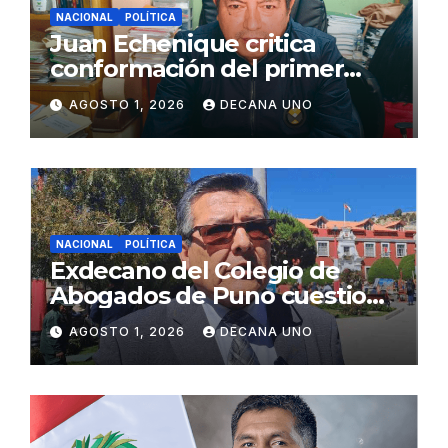
NACIONAL
POLÍTICA
Juan Echenique critica
conformación del primer
gabinete ministerial de Keiko
AGOSTO 1, 2026
DECANA UNO
Fujimori
NACIONAL
POLÍTICA
Exdecano del Colegio de
Abogados de Puno cuestiona
propuestas sobre seguridad
AGOSTO 1, 2026
DECANA UNO
ciudadana