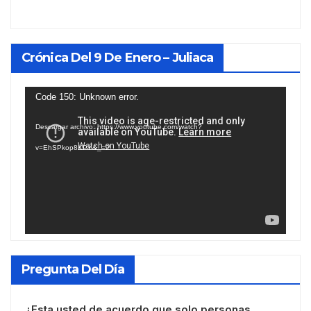
Crónica Del 9 De Enero – Juliaca
Reproductor
Code 150: Unknown error.
de
Descargar archivo: https://www.youtube.com/watch?
vídeo
v=EhSPkop8KPY&_=2
Pregunta Del Día
¿Esta usted de acuerdo que solo personas