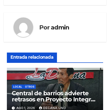
entradas
Por
admin
Entrada relacionada
LOCAL
OTROS
Central de barrios advierte
retrasos en Proyecto Integral
de Agua y Alcantarillado para
AGO 1, 2026
DECANA UNO