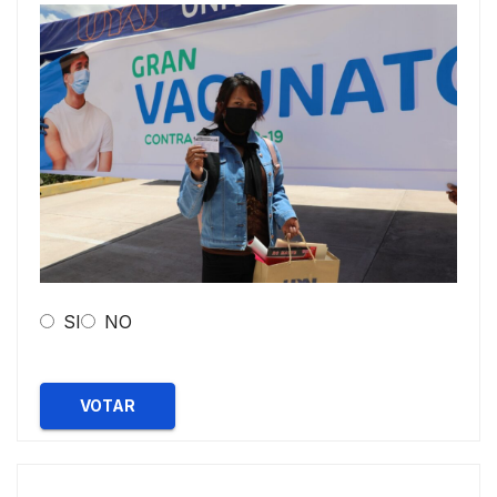
SI
NO
VOTAR