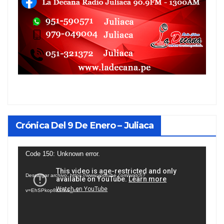
Crónica Del 9 De Enero – Juliaca
Reproductor
Code 150: Unknown error.
de
Descargar archivo: https://www.youtube.com/watch?
vídeo
v=EhSPkop8KPY&_=1