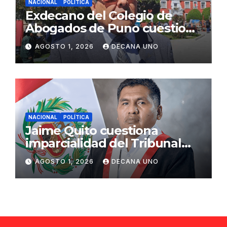
NACIONAL
POLÍTICA
Exdecano del Colegio de
Abogados de Puno cuestiona
propuestas sobre seguridad
AGOSTO 1, 2026
DECANA UNO
ciudadana
NACIONAL
POLÍTICA
Jaime Quito cuestiona
imparcialidad del Tribunal
Constitucional tras liberación
AGOSTO 1, 2026
DECANA UNO
de Ollanta Humala