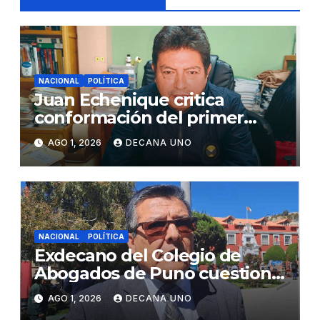
NACIONAL
POLÍTICA
Juan Echenique critica
conformación del primer
gabinete ministerial de Keiko
AGO 1, 2026
DECANA UNO
Fujimori
NACIONAL
POLÍTICA
Exdecano del Colegio de
Abogados de Puno cuestiona
propuestas sobre seguridad
AGO 1, 2026
DECANA UNO
ciudadana