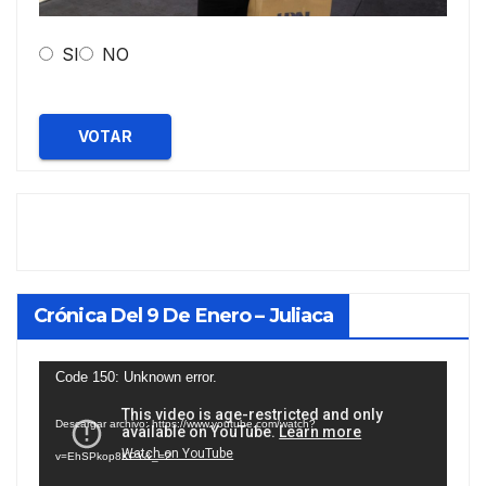
SI
NO
VOTAR
Crónica Del 9 De Enero – Juliaca
Reproductor
Code 150: Unknown error.
de
Descargar archivo: https://www.youtube.com/watch?
vídeo
v=EhSPkop8KPY&_=2