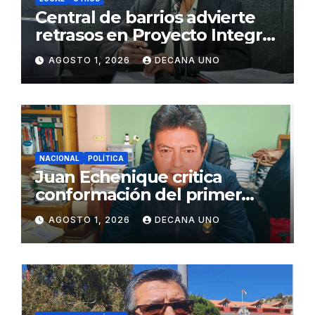
Central de barrios advierte
retrasos en Proyecto Integral
de Agua y Alcantarillado para
AGOSTO 1, 2026
DECANA UNO
Juliaca
NACIONAL
POLÍTICA
Juan Echenique critica
conformación del primer
gabinete ministerial de Keiko
AGOSTO 1, 2026
DECANA UNO
Fujimori