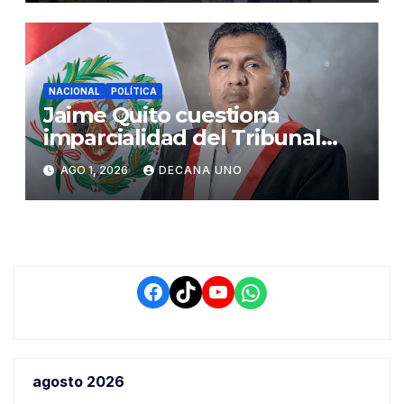
NACIONAL
POLÍTICA
Jaime Quito cuestiona
imparcialidad del Tribunal
Constitucional tras liberación
AGO 1, 2026
DECANA UNO
de Ollanta Humala
Facebook
TikTok
YouTube
WhatsApp
agosto 2026