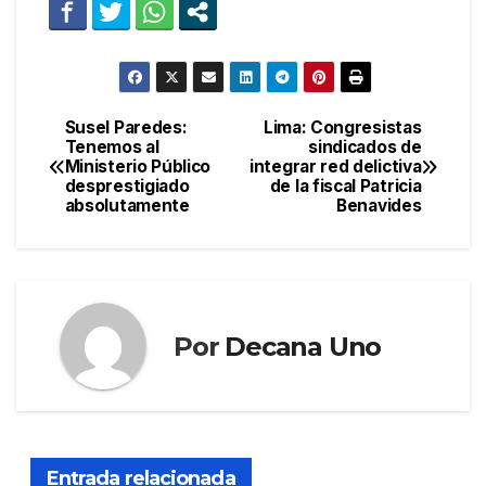
Susel Paredes:
Lima: Congresistas
Navegación
Tenemos al
sindicados de
Ministerio Público
integrar red delictiva
de
desprestigiado
de la fiscal Patricia
absolutamente
Benavides
entradas
Por
Decana Uno
Entrada relacionada