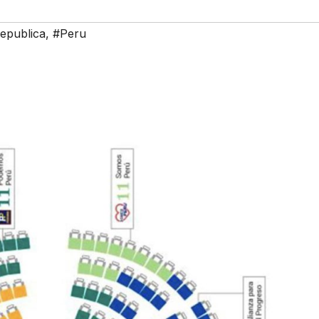
epublica
,
#Peru