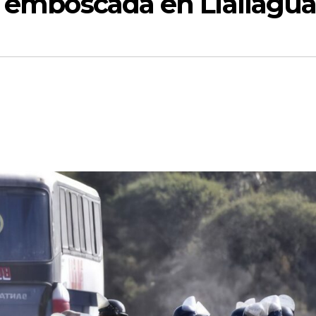
a emboscada en Llallagu