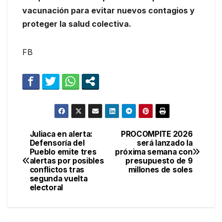
vacunación para evitar nuevos contagios y
proteger la salud colectiva.
FB
Juliaca en alerta:
PROCOMPITE 2026
Navegación
Defensoría del
será lanzado la
Pueblo emite tres
próxima semana con
de
alertas por posibles
presupuesto de 9
conflictos tras
millones de soles
entradas
segunda vuelta
electoral