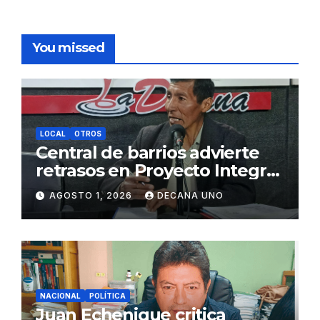
You missed
LOCAL
OTROS
Central de barrios advierte
retrasos en Proyecto Integral
de Agua y Alcantarillado para
AGOSTO 1, 2026
DECANA UNO
Juliaca
NACIONAL
POLÍTICA
Juan Echenique critica