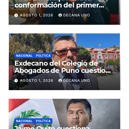
conformación del primer
gabinete ministerial de Keiko
AGOSTO 1, 2026
DECANA UNO
Fujimori
NACIONAL
POLÍTICA
Exdecano del Colegio de
Abogados de Puno cuestiona
propuestas sobre seguridad
AGOSTO 1, 2026
DECANA UNO
ciudadana
NACIONAL
POLÍTICA
Jaime Quito cuestiona