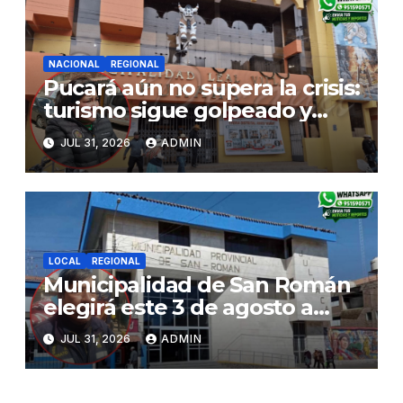
NACIONAL
REGIONAL
Pucará aún no supera la crisis:
turismo sigue golpeado y
alcaldesa exige al nuevo
JUL 31, 2026
ADMIN
Gobierno fondos para obras
paralizadas
LOCAL
REGIONAL
Municipalidad de San Román
elegirá este 3 de agosto a
representantes del Comité
JUL 31, 2026
ADMIN
de Seguridad y Salud en el
Trabajo