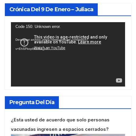
Crónica Del 9 De Enero – Juliaca
Reproductor
Code 150: Unknown error.
de
Descargar archivo: https://www.youtube.com/watch?
vídeo
v=EhSPkop8KPY&_=2
Pregunta Del Día
¿Esta usted de acuerdo que solo personas
vacunadas ingresen a espacios cerrados?