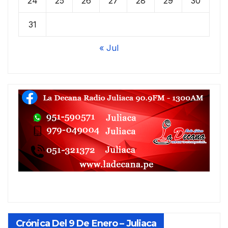
24
25
26
27
28
29
30
31
« Jul
Crónica Del 9 De Enero – Juliaca