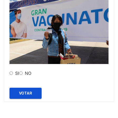
SI
NO
VOTAR