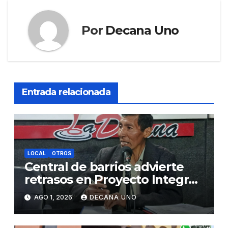
Por
Decana Uno
Entrada relacionada
LOCAL
OTROS
Central de barrios advierte
retrasos en Proyecto Integral
de Agua y Alcantarillado para
AGO 1, 2026
DECANA UNO
Juliaca