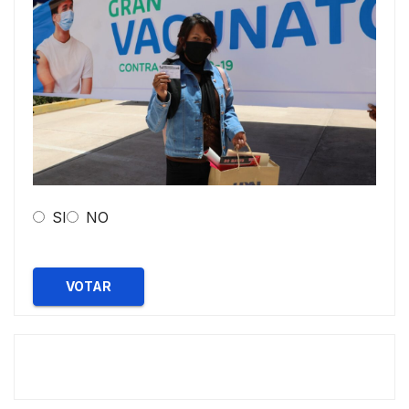
SI
NO
VOTAR