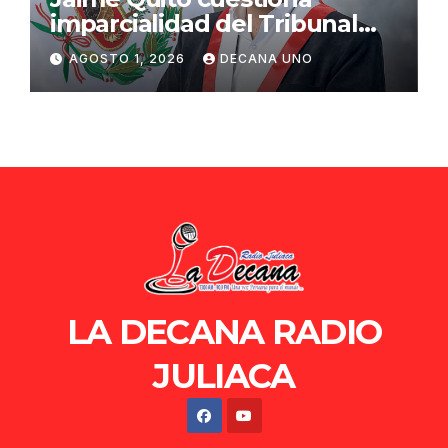
imparcialidad del Tribunal
Constitucional tras liberación
AGOSTO 1, 2026
DECANA UNO
de Ollanta Humala
LA DECANA RADIO
JULIACA