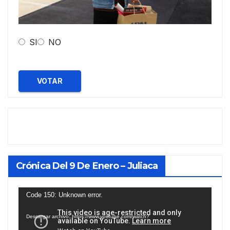
SI
NO
VOTAR
Crónica Del 9 De Enero – Juliaca
Reproductor
Code 150: Unknown error.
de
Descargar archivo: https://www.youtube.com/watch?
vídeo