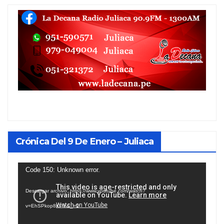
Crónica Del 9 De Enero – Juliaca
Reproductor
Code 150: Unknown error.
de
Descargar archivo: https://www.youtube.com/watch?
vídeo
v=EhSPkop8KPY&_=1