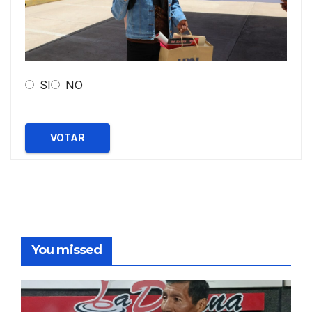
SI
NO
VOTAR
You missed