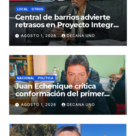
LOCAL
OTROS
Central de barrios advierte
retrasos en Proyecto Integral
de Agua y Alcantarillado para
AGOSTO 1, 2026
DECANA UNO
Juliaca
NACIONAL
POLÍTICA
Juan Echenique critica
conformación del primer
gabinete ministerial de Keiko
AGOSTO 1, 2026
DECANA UNO
Fujimori