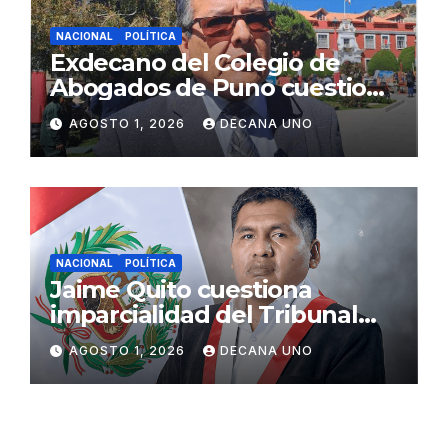
NACIONAL
POLÍTICA
Exdecano del Colegio de
Abogados de Puno cuestiona
propuestas sobre seguridad
AGOSTO 1, 2026
DECANA UNO
ciudadana
NACIONAL
POLÍTICA
Jaime Quito cuestiona
imparcialidad del Tribunal
Constitucional tras liberación
AGOSTO 1, 2026
DECANA UNO
de Ollanta Humala