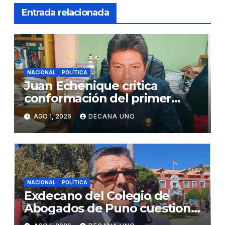
Entrada relacionada
NACIONAL
POLÍTICA
Juan Echenique critica
conformación del primer
gabinete ministerial de Keiko
AGO 1, 2026
DECANA UNO
Fujimori
NACIONAL
POLÍTICA
Exdecano del Colegio de
Abogados de Puno cuestiona
propuestas sobre seguridad