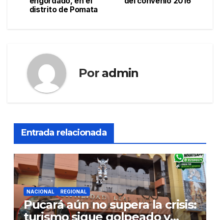
engordado, en el
del convenio 2016
de
distrito de Pomata
entradas
Por
admin
Entrada relacionada
NACIONAL
REGIONAL
Pucará aún no supera la crisis:
turismo sigue golpeado y