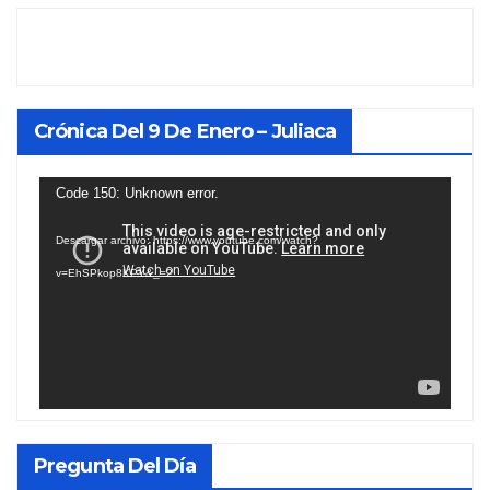
Crónica Del 9 De Enero – Juliaca
Reproductor
Code 150: Unknown error.
de
Descargar archivo: https://www.youtube.com/watch?
vídeo
v=EhSPkop8KPY&_=2
Pregunta Del Día