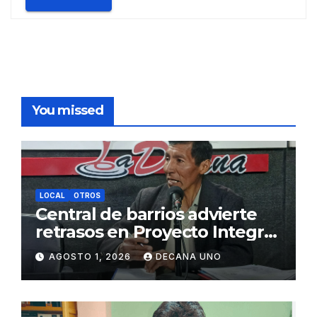
You missed
LOCAL
OTROS
Central de barrios advierte
retrasos en Proyecto Integral
de Agua y Alcantarillado para
AGOSTO 1, 2026
DECANA UNO
Juliaca