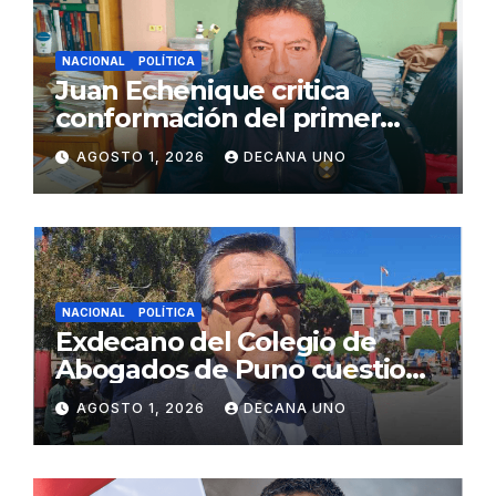
NACIONAL
POLÍTICA
Juan Echenique critica
conformación del primer
gabinete ministerial de Keiko
AGOSTO 1, 2026
DECANA UNO
Fujimori
NACIONAL
POLÍTICA
Exdecano del Colegio de
Abogados de Puno cuestiona
propuestas sobre seguridad
AGOSTO 1, 2026
DECANA UNO
ciudadana