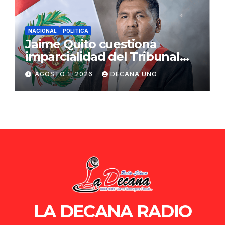
NACIONAL
POLÍTICA
Jaime Quito cuestiona
imparcialidad del Tribunal
Constitucional tras liberación
AGOSTO 1, 2026
DECANA UNO
de Ollanta Humala
LA DECANA RADIO