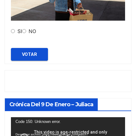
SI
NO
VOTAR
Crónica Del 9 De Enero – Juliaca
Reproductor
Code 150: Unknown error.
de
Descargar archivo: https://www.youtube.com/watch?