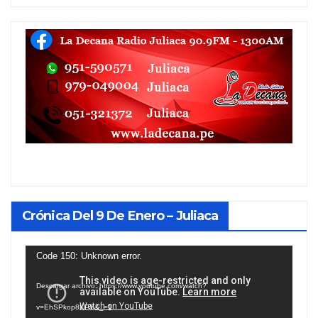
Crónica Del 9 De Enero – Juliaca
Reproductor
Code 150: Unknown error.
de
Descargar archivo: https://www.youtube.com/watch?
vídeo
v=EhSPkop8KPY&_=1