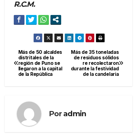
R.C.M.
Más de 50 alcaldes
Más de 35 toneladas
Navegación
distritales de la
de residuos sólidos
región de Puno se
re recolectaron
de
llegaron a la capital
durante la festividad
de la República
de la candelaria
entradas
Por
admin