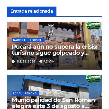
Entrada relacionada
NACIONAL
REGIONAL
Pucará aún no supera la crisis:
turismo sigue golpeado y
alcaldesa exige al nuevo
JUL 31, 2026
ADMIN
Gobierno fondos para obras
paralizadas
LOCAL
REGIONAL
Municipalidad de San Román
elegirá este 3 de agosto a