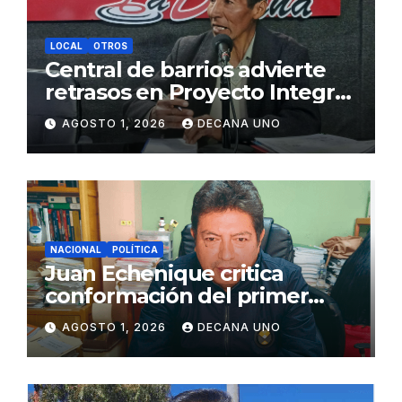
LOCAL
OTROS
Central de barrios advierte
retrasos en Proyecto Integral
de Agua y Alcantarillado para
AGOSTO 1, 2026
DECANA UNO
Juliaca
NACIONAL
POLÍTICA
Juan Echenique critica
conformación del primer
gabinete ministerial de Keiko
AGOSTO 1, 2026
DECANA UNO
Fujimori