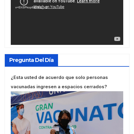
vídeo
v=EhSPkop8KPY&_=2
Pregunta Del Día
¿Esta usted de acuerdo que solo personas
vacunadas ingresen a espacios cerrados?