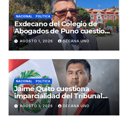
NACIONAL
POLÍTICA
Exdecano del Colegio de
Abogados de Puno cuestiona
propuestas sobre seguridad
AGOSTO 1, 2026
DECANA UNO
ciudadana
NACIONAL
POLÍTICA
Jaime Quito cuestiona
imparcialidad del Tribunal
Constitucional tras liberación
AGOSTO 1, 2026
DECANA UNO
de Ollanta Humala