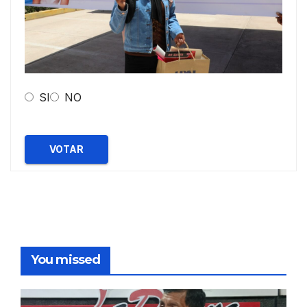
SI
NO
VOTAR
You missed