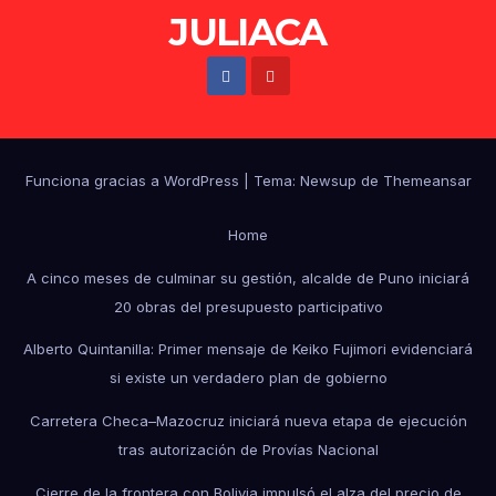
JULIACA
Funciona gracias a WordPress
|
Tema: Newsup de
Themeansar
Home
A cinco meses de culminar su gestión, alcalde de Puno iniciará
20 obras del presupuesto participativo
Alberto Quintanilla: Primer mensaje de Keiko Fujimori evidenciará
si existe un verdadero plan de gobierno
Carretera Checa–Mazocruz iniciará nueva etapa de ejecución
tras autorización de Provías Nacional
Cierre de la frontera con Bolivia impulsó el alza del precio de