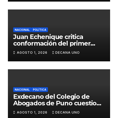
NACIONAL
POLÍTICA
Juan Echenique critica
conformación del primer
gabinete ministerial de Keiko
AGOSTO 1, 2026
DECANA UNO
Fujimori
NACIONAL
POLÍTICA
Exdecano del Colegio de
Abogados de Puno cuestiona
propuestas sobre seguridad
AGOSTO 1, 2026
DECANA UNO
ciudadana