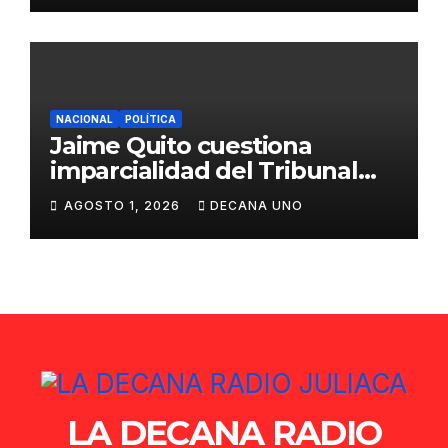
NACIONAL
POLÍTICA
Jaime Quito cuestiona
imparcialidad del Tribunal
Constitucional tras liberación
AGOSTO 1, 2026
DECANA UNO
de Ollanta Humala
LA DECANA RADIO