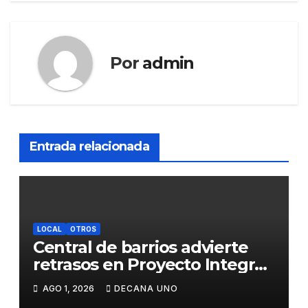
Por
admin
Entrada relacionada
LOCAL
OTROS
Central de barrios advierte
retrasos en Proyecto Integral
de Agua y Alcantarillado para
AGO 1, 2026
DECANA UNO
Juliaca