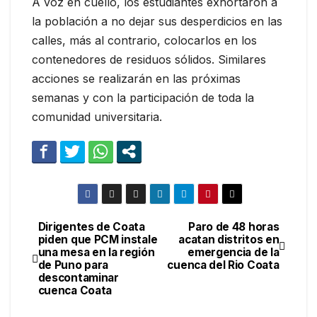
A voz en cuello, los estudiantes exhortaron a
la población a no dejar sus desperdicios en las
calles, más al contrario, colocarlos en los
contenedores de residuos sólidos. Similares
acciones se realizarán en las próximas
semanas y con la participación de toda la
comunidad universitaria.
Dirigentes de Coata
Paro de 48 horas
Navegación
piden que PCM instale
acatan distritos en
una mesa en la región
emergencia de la
de
de Puno para
cuenca del Rio Coata
descontaminar
entradas
cuenca Coata