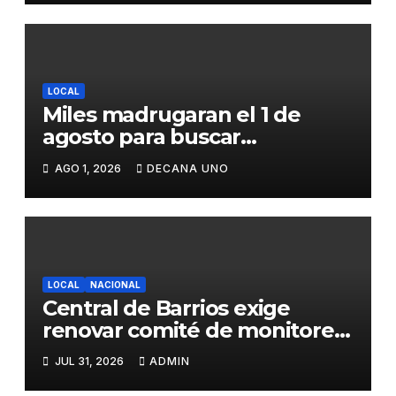
LOCAL
Miles madrugaran el 1 de
agosto para buscar
piedrecillas en los ríos y
AGO 1, 2026
DECANA UNO
realizar la challa por la
riqueza y la prosperidad
LOCAL
NACIONAL
Central de Barrios exige
renovar comité de monitoreo
del PIAA por presuntos
JUL 31, 2026
ADMIN
conflictos de interés y