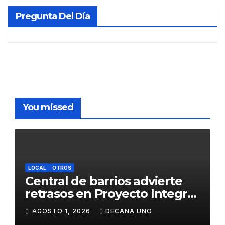
Pregunta Del Día
You missed
LOCAL
OTROS
Central de barrios advierte
retrasos en Proyecto Integral
de Agua y Alcantarillado para
AGOSTO 1, 2026
DECANA UNO
Juliaca